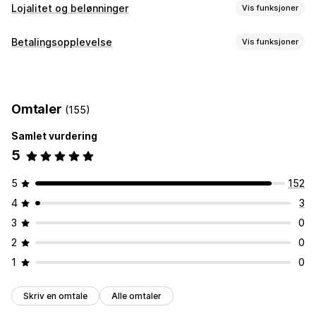
Lojalitet og belønninger
Vis funksjoner
Programtyper
Betalingsopplevelse
Vis funksjoner
Belønningsprogrammer
VIP-nivåer
Visningsalternativer
Programmer for penger tilbake
Digitale lommebøker
Widget-design
Widget-plassering
Widget-tekst
Egendefinerte programmer
Omtaler
(155)
Widget-farge
Personaliserte meldinger
Belønninger du kan tilby
Samlet vurdering
Poeng
Penger tilbake
Butikkvaluta
POS-belønninger
5
Egendefinerte belønninger
5
152
4
3
3
0
2
0
1
0
Skriv en omtale
Alle omtaler