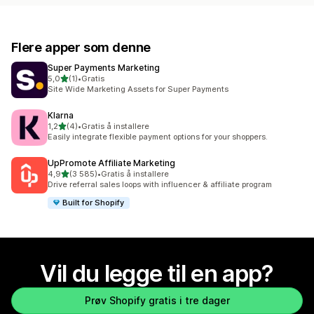
Flere apper som denne
Super Payments Marketing
av 5 stjerner
5,0
(1)
•
Gratis
Totalt 1 omtaler
Site Wide Marketing Assets for Super Payments
Klarna
av 5 stjerner
1,2
(4)
•
Gratis å installere
Totalt 4 omtaler
Easily integrate flexible payment options for your shoppers.
UpPromote Affiliate Marketing
av 5 stjerner
4,9
(3 585)
•
Gratis å installere
Totalt 3585 omtaler
Drive referral sales loops with influencer & affiliate program
Built for Shopify
Vil du legge til en app?
Prøv Shopify gratis i tre dager