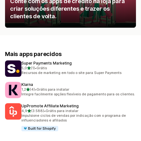
Conte com os apps de crédito na loja para
criar soluções diferentes e trazer os
clientes de volta.
Mais apps parecidos
Super Payments Marketing
de 5 estrelas
5,0
(1)
•
Grátis
1 avaliações ao todo
Recursos de marketing em todo o site para Super Payments
Klarna
de 5 estrelas
1,2
(4)
•
Grátis para instalar
4 avaliações ao todo
Integre facilmente opções flexíveis de pagamento para os clientes.
UpPromote Affiliate Marketing
de 5 estrelas
4,9
(3.588)
•
Grátis para instalar
3588 avaliações ao todo
Impulsione ciclos de vendas por indicação com o programa de
influenciadores e afiliados
Built for Shopify