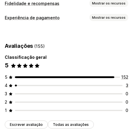
Fidelidade e recompensas
Mostrar os recursos
Tipos de programas
Experiência de pagamento
Mostrar os recursos
Programas de recompensas
Níveis VIP
Opções de exibição
Programas de cashback
Carteiras digitais
Design do widget
Posicionamento do widget
Programas personalizados
Avaliações
(155)
Texto do widget
Cor do widget
Recompensas que você pode oferecer
Mensagens personalizadas
Classificação geral
Pontos
Cashback
Crédito na loja
Recompensas de POS
5
Recompensas personalizadas
5
152
4
3
3
0
2
0
1
0
Escrever avaliação
Todas as avaliações