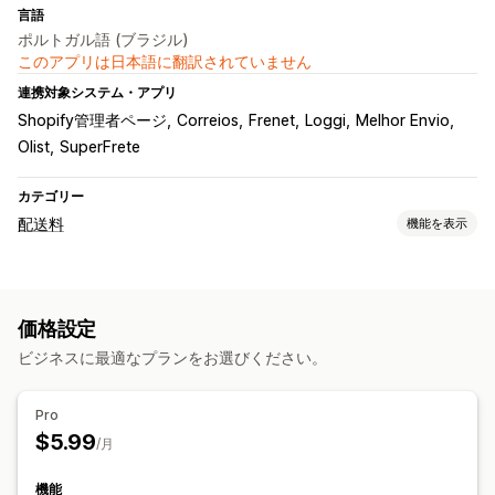
言語
ポルトガル語 (ブラジル)
このアプリは日本語に翻訳されていません
連携対象システム・アプリ
Shopify管理者ページ
Correios
Frenet
Loggi
Melhor Envio
Olist
SuperFrete
カテゴリー
配送料
機能を表示
レート計算
一定料金
配送業者ベース
顧客ベース
寸法ベース
距離ベース
価格設定
商品ベース
数量ベース
重量ベース
郵便番号
ビジネスに最適なプランをお選びください。
カスタマイズ
カスタム通知
配達日
配達所要時間
住所の確認
再注文率
Pro
カスタムルール
$5.99
/月
機能