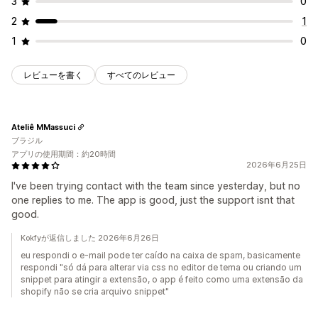
3
0
2
1
1
0
レビューを書く
すべてのレビュー
Ateliê MMassuci
ブラジル
アプリの使用期間：約20時間
2026年6月25日
I've been trying contact with the team since yesterday, but no
one replies to me. The app is good, just the support isnt that
good.
Kokfyが返信しました 2026年6月26日
eu respondi o e-mail pode ter caído na caixa de spam, basicamente
respondi "só dá para alterar via css no editor de tema ou criando um
snippet para atingir a extensão, o app é feito como uma extensão da
shopify não se cria arquivo snippet"