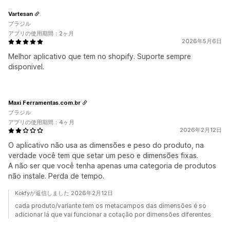
Vartesan
ブラジル
アプリの使用期間：2ヶ月
2026年5月6日
Melhor aplicativo que tem no shopify. Suporte sempre
disponivel.
Maxi Ferramentas.com.br
ブラジル
アプリの使用期間：4ヶ月
2026年2月12日
O aplicativo não usa as dimensões e peso do produto, na
verdade você tem que setar um peso e dimensões fixas.
A não ser que você tenha apenas uma categoria de produtos
não instale. Perda de tempo.
Kokfyが返信しました 2026年2月12日
cada produto/variante tem os metacampos das dimensões é so
adicionar lá que vai funcionar a cotação por dimensões diferentes