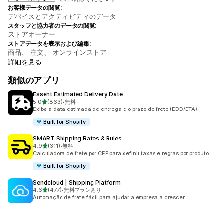
お客様データの閲覧:
デバイスとアクティビティのデータ
スタッフと協力者のデータの閲覧:
ストアオーナー
ストアデータを表示および編集:
商品、 注文、 オンラインストア
詳細を見る
類似のアプリ
Essent Estimated Delivery Date
5つ星中
5.0
(863)
•
無料
合計レビュー数：863件
Exiba a data estimada de entrega e o prazo de frete (EDD/ETA)
Built for Shopify
SMART Shipping Rates & Rules
5つ星中
4.9
(311)
•
無料
合計レビュー数：311件
Calculadora de frete por CEP para definir taxas e regras por produto
Built for Shopify
Sendcloud | Shipping Platform
5つ星中
4.6
(477)
•
無料プランあり
合計レビュー数：477件
Automação de frete fácil para ajudar a empresa a crescer.