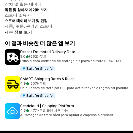
장치 및 활동 데이터
직원 및 참여자 데이터 보기:
스토어 소유자
스토어 데이터 보기 및 편집:
제품, 주문, 온라인 스토어
세부 정보 보기
이 앱과 비슷한 더 많은 앱 보기
Essent Estimated Delivery Date
별 5개 중
5.0
(862)
•
무료
총 리뷰 862개
Exiba a data estimada de entrega e o prazo de frete (EDD/ETA)
Built for Shopify
SMART Shipping Rates & Rules
별 5개 중
4.9
(307)
•
무료
총 리뷰 307개
Calculadora de frete por CEP para definir taxas e regras por produto
Built for Shopify
Sendcloud | Shipping Platform
별 5개 중
4.6
(477)
•
무료 플랜 사용 가능
총 리뷰 477개
Automação de frete fácil para ajudar a empresa a crescer.