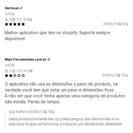
Vartesan
브라질
앱 사용 기간 2개월
2026년 5월 6일
Melhor aplicativo que tem no shopify. Suporte sempre
disponivel.
Maxi Ferramentas.com.br
브라질
앱 사용 기간 4개월
2026년 2월 12일
O aplicativo não usa as dimensões e peso do produto, na
verdade você tem que setar um peso e dimensões fixas.
A não ser que você tenha apenas uma categoria de produtos
não instale. Perda de tempo.
답글 Kokfy개 2026년 2월 12일
cada produto/variante tem os metacampos das dimensões é so
adicionar lá que vai funcionar a cotação por dimensões diferentes