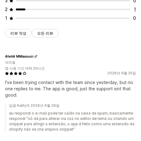
3
0
2
1
1
0
리뷰 작성
모든 리뷰
Ateliê MMassuci
브라질
앱 사용 기간 대략 20시간
2026년 6월 25일
I've been trying contact with the team since yesterday, but no
one replies to me. The app is good, just the support isnt that
good.
답글 Kokfy개 2026년 6월 26일
eu respondi o e-mail pode ter caído na caixa de spam, basicamente
respondi "só dá para alterar via css no editor de tema ou criando um
snippet para atingir a extensão, o app é feito como uma extensão da
shopify não se cria arquivo snippet"