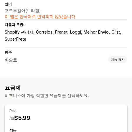
언어
포르투갈어(브라질)
이 앱은 한국어로 번역되지 않았습니다
다음과 호환:
Shopify 관리자
Correios
Frenet
Loggi
Melhor Envio
Olist
SuperFrete
범주
배송료
기능 표시
가격 계산
고정 요금
배송업체 기반
고객 기반
치수 기반
거리 기반
요금제
제품 기반
수량 기반
중량 기반
우편 번호
비즈니스에 가장 적합한 요금제를 선택하세요.
맞춤 설정
사용자 지정 알림
배송 날짜
배송 시간
주소 확인
재주문율
Pro
사용자 지정 규칙
$5.99
/월
기능