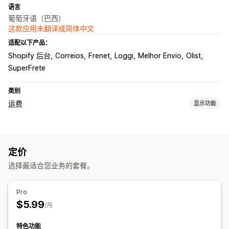
语言
葡萄牙语（巴西）
这款应用未翻译成简体中文
适配以下产品：
Shopify 后台
Correios
Frenet
Loggi
Melhor Envio
Olist
SuperFrete
类别
运费
显示功能
费率计算
固定费用
基于承运商
基于客户
基于尺寸
基于距离
基于产品
定价
基于数量
基于重量
邮政编码
选择最适合您业务的套餐。
自定义
自定义通知
配送日期
配送时间
地址验证
再订购率
自定义规则
Pro
$5.99
/月
特色功能