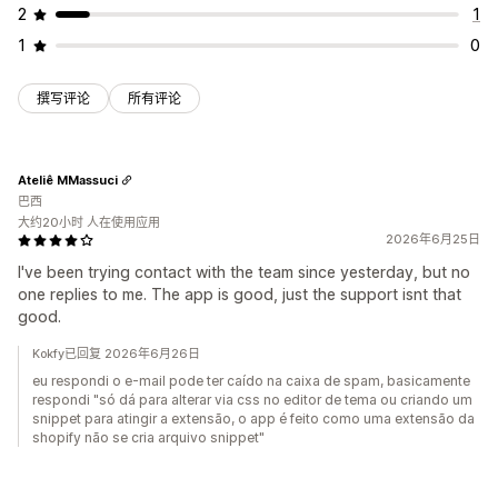
2
1
1
0
撰写评论
所有评论
Ateliê MMassuci
巴西
大约20小时 人在使用应用
2026年6月25日
I've been trying contact with the team since yesterday, but no
one replies to me. The app is good, just the support isnt that
good.
Kokfy已回复 2026年6月26日
eu respondi o e-mail pode ter caído na caixa de spam, basicamente
respondi "só dá para alterar via css no editor de tema ou criando um
snippet para atingir a extensão, o app é feito como uma extensão da
shopify não se cria arquivo snippet"