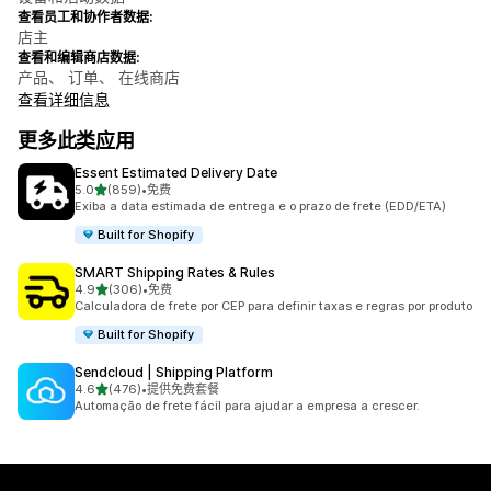
查看员工和协作者数据:
店主
查看和编辑商店数据:
产品、 订单、 在线商店
查看详细信息
更多此类应用
Essent Estimated Delivery Date
星（满分 5 星）
5.0
(859)
•
免费
总共 859 条评论
Exiba a data estimada de entrega e o prazo de frete (EDD/ETA)
Built for Shopify
SMART Shipping Rates & Rules
星（满分 5 星）
4.9
(306)
•
免费
总共 306 条评论
Calculadora de frete por CEP para definir taxas e regras por produto
Built for Shopify
Sendcloud | Shipping Platform
星（满分 5 星）
4.6
(476)
•
提供免费套餐
总共 476 条评论
Automação de frete fácil para ajudar a empresa a crescer.