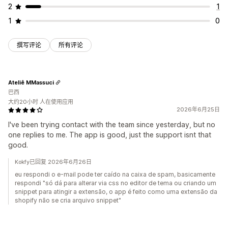
2
1
1
0
撰写评论
所有评论
Ateliê MMassuci
巴西
大约20小时 人在使用应用
2026年6月25日
I've been trying contact with the team since yesterday, but no
one replies to me. The app is good, just the support isnt that
good.
Kokfy已回复 2026年6月26日
eu respondi o e-mail pode ter caído na caixa de spam, basicamente
respondi "só dá para alterar via css no editor de tema ou criando um
snippet para atingir a extensão, o app é feito como uma extensão da
shopify não se cria arquivo snippet"