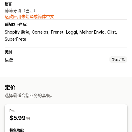
语言
葡萄牙语（巴西）
这款应用未翻译成简体中文
适配以下产品：
Shopify 后台
Correios
Frenet
Loggi
Melhor Envio
Olist
SuperFrete
类别
运费
显示功能
费率计算
固定费用
基于承运商
基于客户
基于尺寸
基于距离
基于产品
定价
基于数量
基于重量
邮政编码
选择最适合您业务的套餐。
自定义
自定义通知
配送日期
配送时间
地址验证
再订购率
自定义规则
Pro
$5.99
/月
特色功能