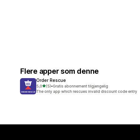
Flere apper som denne
Order Rescue
av 5 stjerner
5,0
(5)
•
Gratis abonnement tilgjengelig
Totalt 5 omtaler
The only app which rescues invalid discount code entry