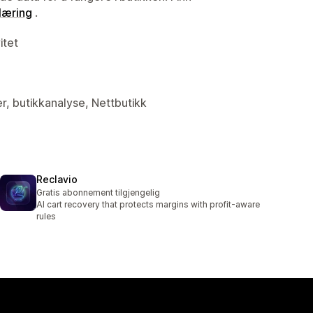
læring
.
itet
er, butikkanalyse, Nettbutikk
Reclavio
Gratis abonnement tilgjengelig
AI cart recovery that protects margins with profit-aware
rules