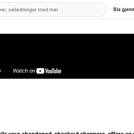
Bla gjen
ri med fremhevede bilder
alls your abandoned-checkout shoppers, offers an 