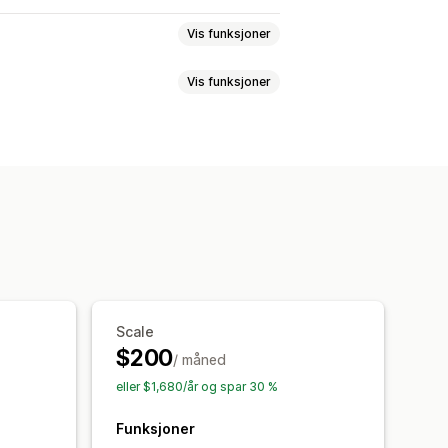
Vis funksjoner
Vis funksjoner
ampanjer
SMS-varsler
ilbud
Tidsbegrensede tilbud
te rabatter
Fraktpriser
arbeidsflyter
ilbud i en begrenset periode
tter
ng
de
Sporing
Scale
$200
/ måned
eller $1,680/år og spar 30 %
Funksjoner