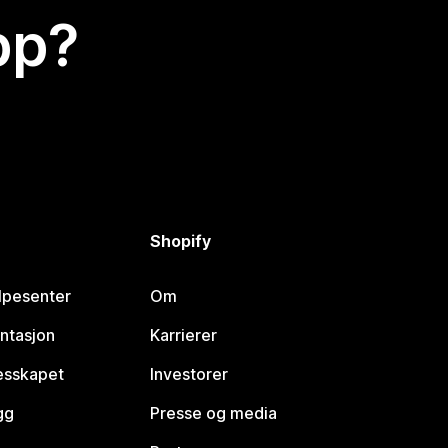
app?
Shopify
lpesenter
Om
ntasjon
Karrierer
lesskapet
Investorer
gg
Presse og media