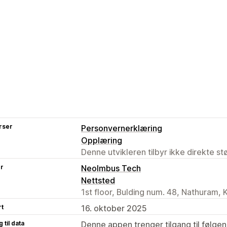
rser
Personvernerklæring
Opplæring
Denne utvikleren tilbyr ikke direkte s
er
NeoImbus Tech
Nettsted
1st floor, Bulding num. 48, Nathuram, 
rt
16. oktober 2025
 til data
Denne appen trenger tilgang til følgen