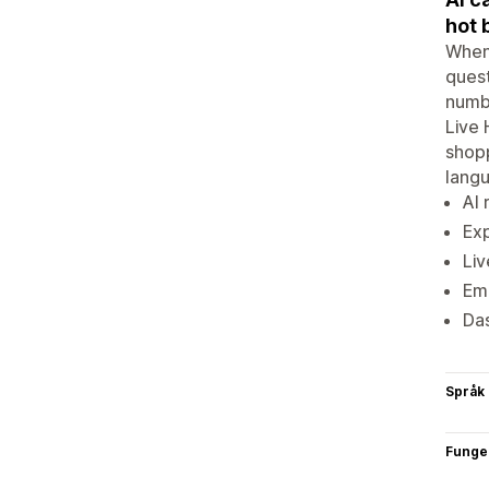
hot 
When 
quest
numbe
Live 
shopp
lang
AI 
Exp
Liv
Ema
Das
Språk
Funge