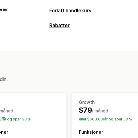
rier
Forlatt handlekurv
Gjeninnhenting av handlekurv
Rabatter
E-postpåminnelser
Personaliserte k
Rabattyper
Meldinger på tvers av kanaler
Rabatt
Rabattkoder
Kuponger
Prosentbaser
Konverteringssporing
Automatiserte 
Handlekurvrabatter
Kasserabatter
T
Visningsalternativer
Nedtellingstimer
Egendefinerte raba
Tilpassede rabattkoder
Atferdsspori
Administrere rabatter
din.
Redigeringsverktøy
Egendefinert ko
Growth
$79
 måned
/ måned
68/år og spar 30 %
eller $663.60/år og spar 30 %
oner
Funksjoner