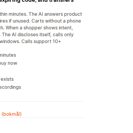
hin minutes. The AI answers product
res if unused. Carts without a phone
ch. When a shopper shows intent,
The AI discloses itself, calls only
 windows. Calls support 10+
minutes
 buy now
e
exists
recordings
k (bokmål)