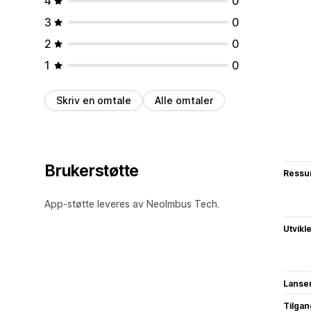
4
0
3
0
2
0
1
0
Skriv en omtale
Alle omtaler
Brukerstøtte
Ressu
App-støtte leveres av NeoImbus Tech.
Utvikl
Lanse
Tilgang