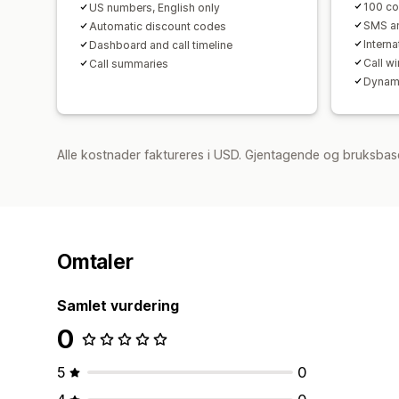
100 co
US numbers, English only
SMS an
Automatic discount codes
Interna
Dashboard and call timeline
Call w
Call summaries
Dynami
Alle kostnader faktureres i USD. Gjentagende og bruksbas
Omtaler
Samlet vurdering
0
5
0