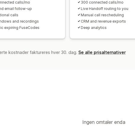
nnected calls/mo
300 connected calls/mo
d email follow-up
Live Handoff routing to you
tional calls
Manual call rescheduling
indows and recordings
CRM and revenue exports
c expiring FuseCodes
Deep analytics
erte kostnader faktureres hver 30. dag.
Se alle prisalternativer
Ingen omtaler enda