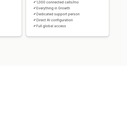
1,000 connected calls/mo
Everything in Growth
Dedicated support person
Direct AI configuration
Full global access