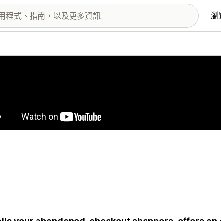
瀏
圖片圖庫
alls your abandoned-checkout shoppers, offers an 