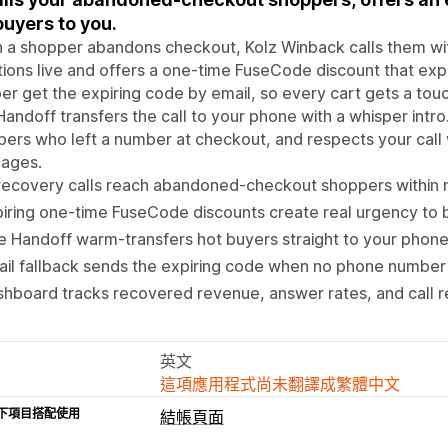
buyers to you.
a shopper abandons checkout, Kolz Winback calls them wit
ions live and offers a one-time FuseCode discount that expi
r get the expiring code by email, so every cart gets a tou
Handoff transfers the call to your phone with a whisper intro. 
ers who left a number at checkout, and respects your call
uages.
recovery calls reach abandoned-checkout shoppers within 
iring one-time FuseCode discounts create real urgency to
e Handoff warm-transfers hot buyers straight to your phon
il fallback sends the expiring code when no phone number 
hboard tracks recovered revenue, answer rates, and call 
英文
這項應用程式尚未翻譯成繁體中文
下項目搭配使用
結帳頁面