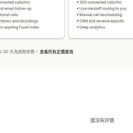
nnected calls/mo
300 connected calls/mo
d email follow-up
Live Handoff routing to you
tional calls
Manual call rescheduling
indows and recordings
CRM and revenue exports
c expiring FuseCodes
Deep analytics
 30 天為週期收費。
查看所有定價選項
還沒有評價