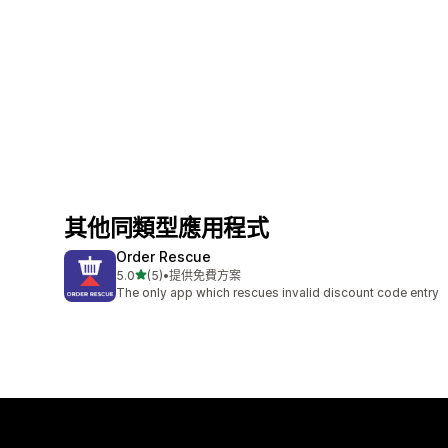
其他同類型應用程式
Order Rescue
滿分 5 顆星
5.0
(5)
•
提供免費方案
共有 5 則評價
The only app which rescues invalid discount code entry