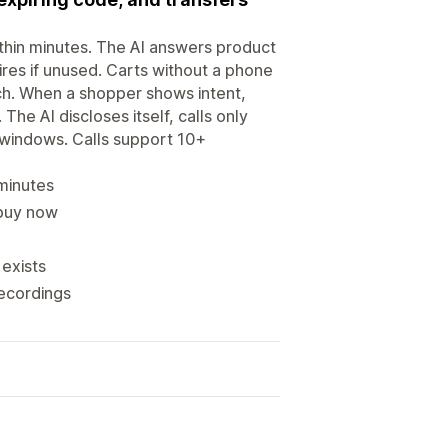
hin minutes. The AI answers product
res if unused. Carts without a phone
ch. When a shopper shows intent,
The AI discloses itself, calls only
 windows. Calls support 10+
minutes
 buy now
e
exists
recordings