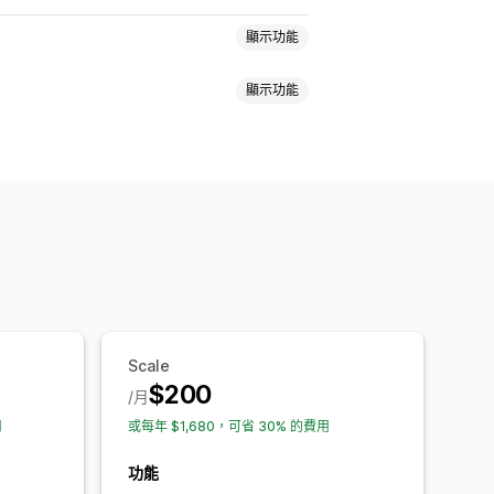
顯示功能
顯示功能
知
多管道傳送訊息
折扣優惠
限時優惠
購物車折扣
結帳折扣
限時優惠
Scale
$200
/月
用
或每年 $1,680，可省 30% 的費用
功能