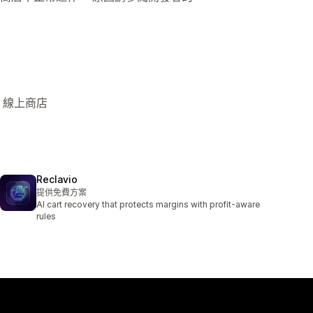
 線上商店
Reclavio
提供免費方案
AI cart recovery that protects margins with profit-aware
rules