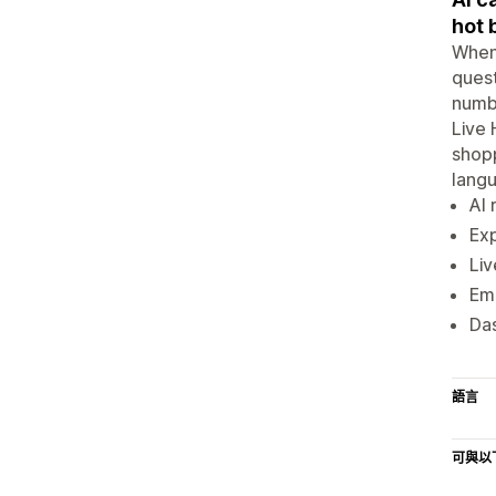
hot 
When 
quest
numbe
Live 
shopp
lang
AI 
Exp
Liv
Ema
Das
語言
可與以