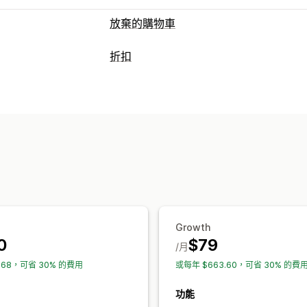
放棄的購物車
購物車提醒
折扣
電子郵件提醒
個人化行銷活動
簡訊通
折扣類型
轉換追蹤
自動化工作流程
折扣代碼
優惠券
百分比折扣
運費費率
顯示選項
倒數計時器
自訂折扣
自訂折扣代碼
行為追蹤
管理折扣
編輯工具
自訂代碼
追蹤
Growth
0
$79
/月
168，可省 30% 的費用
或每年 $663.60，可省 30% 的費
功能