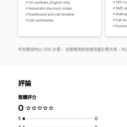
100 co
US numbers, English only
SMS an
Automatic discount codes
Interna
Dashboard and call timeline
Call w
Call summaries
Dynami
所有費用均以 USD 計價。 定期費用和依使用量計費方案，均以
評論
整體評分
0
5
0