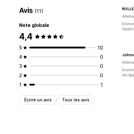
Avis
ROLL
(11)
Allem
Environ
Note globale
l’appli
4,4
5
10
Johnn
4
0
Allem
3
0
Environ
2
0
de l’ap
1
1
Écrire un avis
Tous les avis