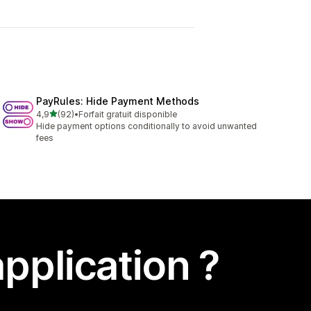
PayRules: Hide Payment Methods
étoile(s) sur 5
4,9
(92)
•
Forfait gratuit disponible
92 avis au total
Hide payment options conditionally to avoid unwanted
fees
pplication ?