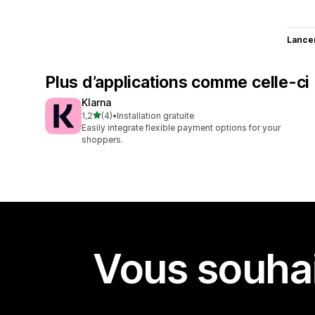
Lance
Plus d’applications comme celle-ci
Klarna
étoile(s) sur 5
1,2
(4)
•
Installation gratuite
4 avis au total
Easily integrate flexible payment options for your
shoppers.
Vous souhai