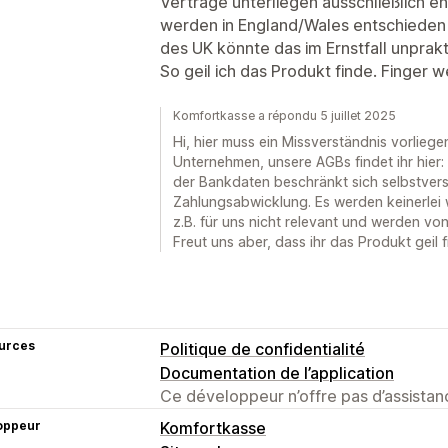
Verträge unterliegen ausschließlich en
werden in England/Wales entschieden
des UK könnte das im Ernstfall unprakt
So geil ich das Produkt finde. Finger 
Komfortkasse a répondu 5 juillet 2025
Hi, hier muss ein Missverständnis vorliegen
Unternehmen, unsere AGBs findet ihr hier:
der Bankdaten beschränkt sich selbstvers
Zahlungsabwicklung. Es werden keinerlei w
z.B. für uns nicht relevant und werden vo
Freut uns aber, dass ihr das Produkt geil f
urces
Politique de confidentialité
Documentation de l’application
Ce développeur n’offre pas d’assistanc
oppeur
Komfortkasse