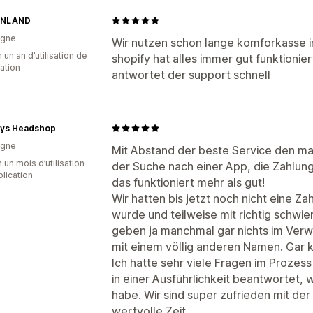
ENLAND
agne
Wir nutzen schon lange komforkasse i
 un an d’utilisation de
shopify hat alles immer gut funktionie
cation
antwortet der support schnell
ys Headshop
agne
Mit Abstand der beste Service den man
 un mois d’utilisation
der Suche nach einer App, die Zahlun
plication
das funktioniert mehr als gut!
Wir hatten bis jetzt noch nicht eine Za
wurde und teilweise mit richtig schwi
geben ja manchmal gar nichts im Ve
mit einem völlig anderen Namen. Gar 
Ich hatte sehr viele Fragen im Prozess
in einer Ausführlichkeit beantwortet,
habe. Wir sind super zufrieden mit de
wertvolle Zeit.