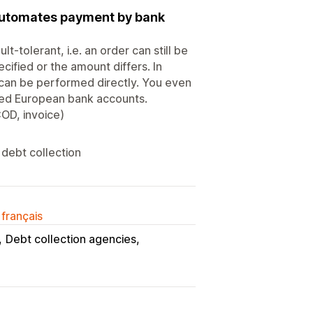
utomates payment by bank
-tolerant, i.e. an order can still be
ified or the amount differs. In
can be performed directly. You even
ted European bank accounts.
COD, invoice)
 debt collection
 français
Debt collection agencies