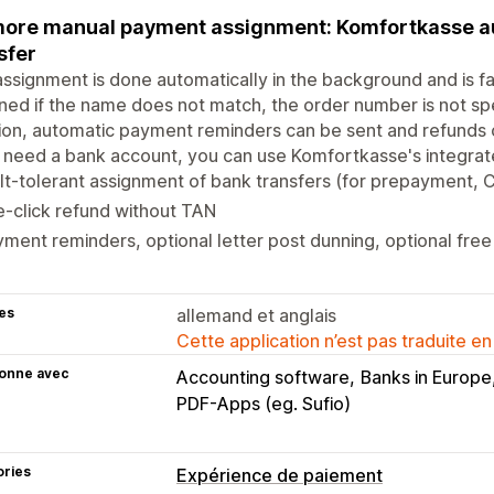
ore manual payment assignment: Komfortkasse a
sfer
ssignment is done automatically in the background and is fault
ned if the name does not match, the order number is not spec
ion, automatic payment reminders can be sent and refunds 
 need a bank account, you can use Komfortkasse's integra
lt-tolerant assignment of bank transfers (for prepayment, 
-click refund without TAN
ment reminders, optional letter post dunning, optional free
es
allemand et anglais
Cette application n’est pas traduite en
ionne avec
Accounting software
Banks in Europe
PDF-Apps (eg. Sufio)
ories
Expérience de paiement