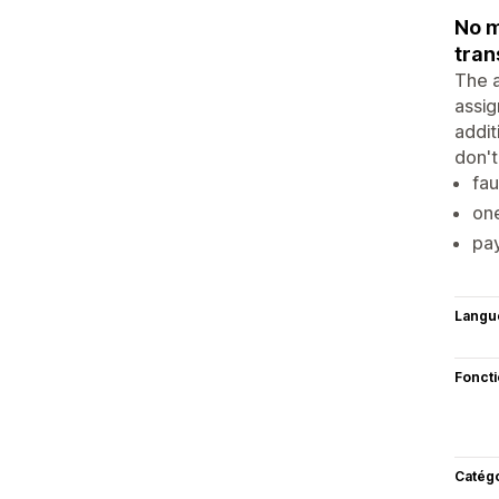
No m
tran
The a
assig
addit
don't
fau
one
pay
Langu
Fonct
Catég