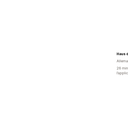
Haus 
Allem
26 minu
l’appli