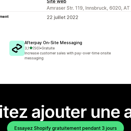
Site web
Amraser Str. 119, Innsbruck, 6020, AT
ment
22 juillet 2022
Afterpay On‑Site Messaging
étoile(s) sur 5
3,1
(50)
•
Gratuite
50 avis au total
Increase customer sales with pay-over-time onsite
messaging
tez ajouter une a
Essayez Shopify gratuitement pendant 3 jours