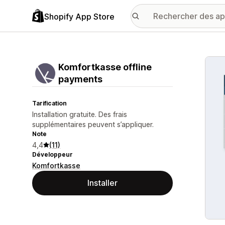
Shopify App Store
Galer
Komfortkasse offline
payments
Tarification
Installation gratuite. Des frais
supplémentaires peuvent s’appliquer.
Note
4,4
(11)
Développeur
Komfortkasse
Installer