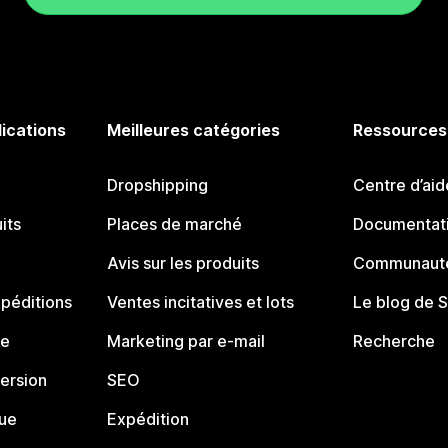
lications
Meilleures catégories
Ressources
Dropshipping
Centre d’aid
its
Places de marché
Documentati
Avis sur les produits
Communauté
péditions
Ventes incitatives et lots
Le blog de 
ue
Marketing par e-mail
Recherche
ersion
SEO
que
Expédition