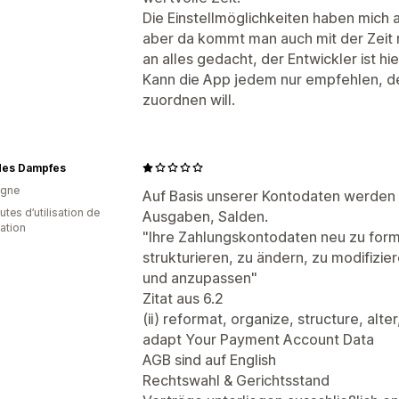
Die Einstellmöglichkeiten haben mich
aber da kommt man auch mit der Zeit r
an alles gedacht, der Entwickler ist hi
Kann die App jedem nur empfehlen, de
zuordnen will.
des Dampfes
agne
Auf Basis unserer Kontodaten werden 
tes d’utilisation de
Ausgaben, Salden.
cation
"Ihre Zahlungskontodaten neu zu forma
strukturieren, zu ändern, zu modifizie
und anzupassen"
Zitat aus 6.2
(ii) reformat, organize, structure, alte
adapt Your Payment Account Data
AGB sind auf English
Rechtswahl & Gerichtsstand