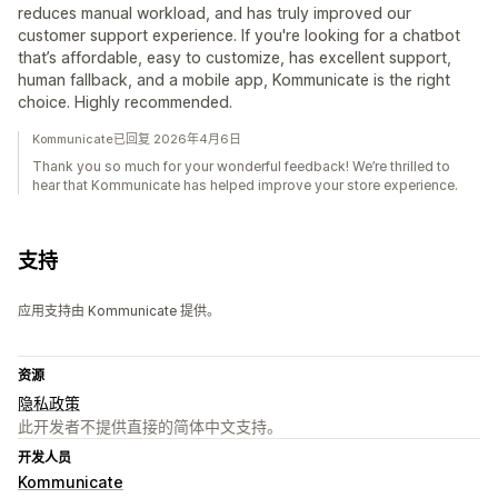
reduces manual workload, and has truly improved our
customer support experience. If you're looking for a chatbot
that’s affordable, easy to customize, has excellent support,
human fallback, and a mobile app, Kommunicate is the right
choice. Highly recommended.
Kommunicate已回复 2026年4月6日
Thank you so much for your wonderful feedback! We’re thrilled to
hear that Kommunicate has helped improve your store experience.
支持
应用支持由 Kommunicate 提供。
资源
隐私政策
此开发者不提供直接的简体中文支持。
开发人员
Kommunicate