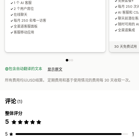
免费套餐+
1 个 AI 客服
每月 250 次
2 个用户席位
AI 客服和 CS
在线聊天
聊天前潜在客
每月 250 名唯一访客
随时可用的 A
全渠道客服面板
全渠道集成
客服移动应用
30 天免费试用
包含自动翻译的文本
显示原文
所有费用均以USD结算。 定期费用和基于使用情况的费用每 30 天收取一次。
评论
(1)
整体评分
5
5
1