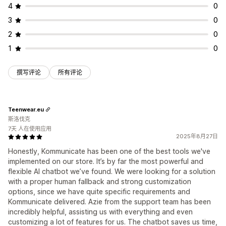
4
0
3
0
2
0
1
0
撰写评论
所有评论
Teenwear.eu
斯洛伐克
7天 人在使用应用
2025年8月27日
Honestly, Kommunicate has been one of the best tools we've
implemented on our store. It’s by far the most powerful and
flexible AI chatbot we’ve found. We were looking for a solution
with a proper human fallback and strong customization
options, since we have quite specific requirements and
Kommunicate delivered. Azie from the support team has been
incredibly helpful, assisting us with everything and even
customizing a lot of features for us. The chatbot saves us time,