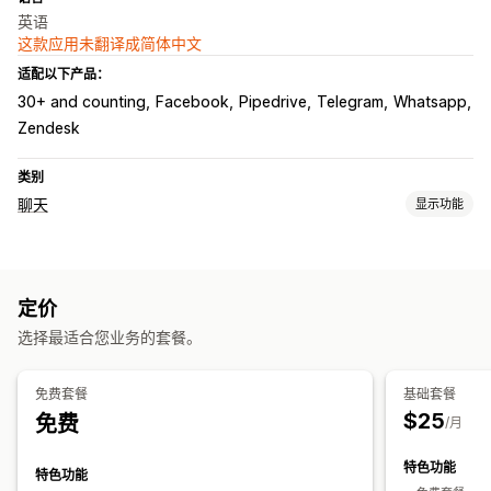
英语
这款应用未翻译成简体中文
适配以下产品：
30+ and counting
Facebook
Pipedrive
Telegram
Whatsapp
Zendesk
类别
聊天
显示功能
实时消息传送
AI 聊天机器人
在线聊天
代理分析
定价
自动回复
选择最适合您业务的套餐。
常见问题解答
问候
产品推荐
自定义
免费套餐
基础套餐
$25
免费
营业时间
欢迎消息
聊天分配
聊天流程
代理头像
/月
特色功能
特色功能