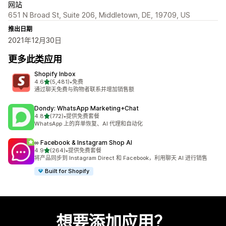
网站
651 N Broad St, Suite 206, Middletown, DE, 19709, US
推出日期
2021年12月30日
更多此类应用
Shopify Inbox
星（满分 5 星）
4.6
(5,481)
•
免费
总共 5481 条评论
通过聊天免费与购物者联系并增加销售额
Dondy: WhatsApp Marketing+Chat
星（满分 5 星）
4.8
(772)
•
提供免费套餐
总共 772 条评论
WhatsApp 上的弃单恢复、AI 代理和自动化
∞ Facebook & Instagram Shop AI
星（满分 5 星）
4.9
(264)
•
提供免费套餐
总共 264 条评论
将产品同步到 Instagram Direct 和 Facebook，利用聊天 AI 进行销售
Built for Shopify
想要添加应用？