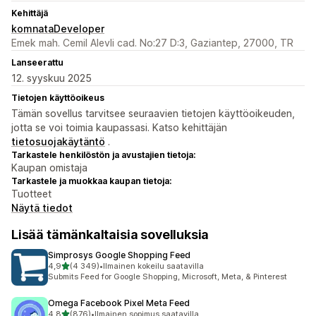
Kehittäjä
komnataDeveloper
Emek mah. Cemil Alevli cad. No:27 D:3, Gaziantep, 27000, TR
Lanseerattu
12. syyskuu 2025
Tietojen käyttöoikeus
Tämän sovellus tarvitsee seuraavien tietojen käyttöoikeuden,
jotta se voi toimia kaupassasi. Katso kehittäjän
tietosuojakäytäntö
.
Tarkastele henkilöstön ja avustajien tietoja:
Kaupan omistaja
Tarkastele ja muokkaa kaupan tietoja:
Tuotteet
Näytä tiedot
Lisää tämänkaltaisia sovelluksia
Simprosys Google Shopping Feed
/ 5 tähteä
4,9
(4 349)
•
Ilmainen kokeilu saatavilla
4349 arvostelua yhteensä
Submits Feed for Google Shopping, Microsoft, Meta, & Pinterest
Omega Facebook Pixel Meta Feed
/ 5 tähteä
4,8
(876)
•
Ilmainen sopimus saatavilla