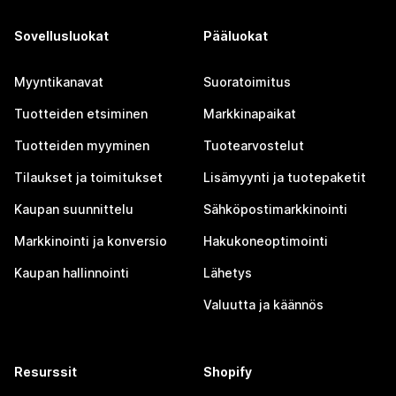
Sovellusluokat
Pääluokat
Myyntikanavat
Suoratoimitus
Tuotteiden etsiminen
Markkinapaikat
Tuotteiden myyminen
Tuotearvostelut
Tilaukset ja toimitukset
Lisämyynti ja tuotepaketit
Kaupan suunnittelu
Sähköpostimarkkinointi
Markkinointi ja konversio
Hakukoneoptimointi
Kaupan hallinnointi
Lähetys
Valuutta ja käännös
Resurssit
Shopify