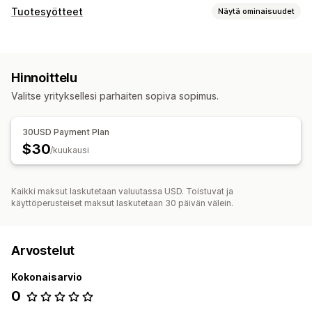
Tuotesyötteet
Näytä ominaisuudet
Syötteen mukauttaminen
Kokoelmien kohdentaminen
Hinnoittelu
Syötteen hallinnointi
Valitse yrityksellesi parhaiten sopiva sopimus.
Syötteen optimointi
30USD Payment Plan
$30
/kuukausi
Kaikki maksut laskutetaan valuutassa USD. Toistuvat ja
käyttöperusteiset maksut laskutetaan 30 päivän välein.
Arvostelut
Kokonaisarvio
0