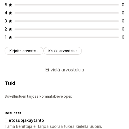
5
0
4
0
3
0
2
0
1
0
Kirjoita arvostelu
Kaikki arvostelut
Ei vielä arvosteluja
Tuki
Sovellustuen tarjoaa komnataDeveloper.
Resurssit
Tietosuojakäytäntö
Tämä kehittäjä ei tarjoa suoraa tukea kielellä Suomi.