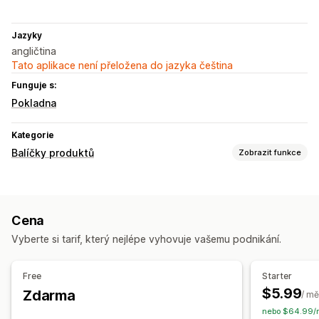
Jazyky
angličtina
Tato aplikace není přeložena do jazyka čeština
Funguje s:
Pokladna
Kategorie
Balíčky produktů
Zobrazit funkce
Typy balíčků
Fixní balíčky
Balíčky Mix and Match
Dárková balení
Cena
Cross-sellingové balíčky
Často nakupované společně
Vyberte si tarif, který nejlépe vyhovuje vašemu podnikání.
Vlastní balíčky
Ceny, které můžete nastavit
Free
Starter
Pevné nacenění
Cenové hladiny množství
Slevy
$5.99
Zdarma
/ mě
Množstevní slevy
Procentuální slevy
Hromadné nacenění
nebo $64.99/r