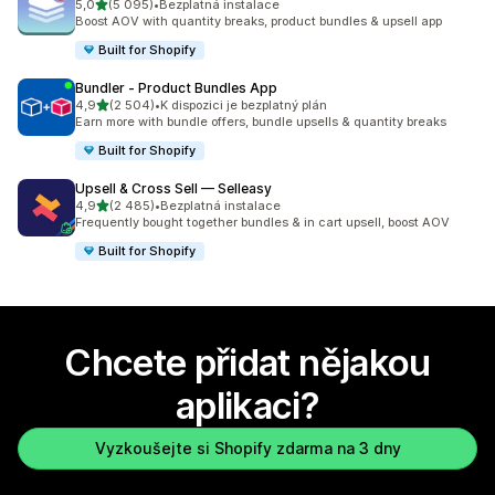
z 5 hvězd
5,0
(5 095)
•
Bezplatná instalace
Celkový počet recenzí: 5095
Boost AOV with quantity breaks, product bundles & upsell app
Built for Shopify
Bundler ‑ Product Bundles App
z 5 hvězd
4,9
(2 504)
•
K dispozici je bezplatný plán
Celkový počet recenzí: 2504
Earn more with bundle offers, bundle upsells & quantity breaks
Built for Shopify
Upsell & Cross Sell — Selleasy
z 5 hvězd
4,9
(2 485)
•
Bezplatná instalace
Celkový počet recenzí: 2485
Frequently bought together bundles & in cart upsell, boost AOV
Built for Shopify
Chcete přidat nějakou
aplikaci?
Vyzkoušejte si Shopify zdarma na 3 dny