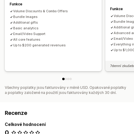
Funkce
Funkce
Volume Discounts & Combo Offers
Volume Disc
Bundle Images
Bundle Ima
Additional gifts
Additional gi
Basic analytics
Advanced an
Email/Video Support
Email/Video
All core features
Everything i
Up to $200 generated revenues
Up to $1,00
7denní zkušeb
Všechny poplatky jsou fakturovány v měně USD. Opakované poplatky
a poplatky založené na použití jsou fakturovány každých 30 dní.
Recenze
Celkové hodnocení
0