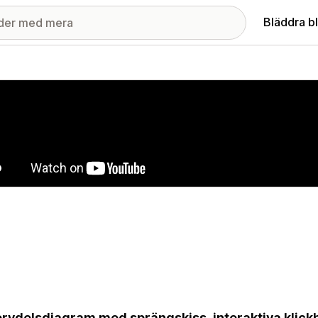
Bläddra b
ri med utvalda bilder
rvdelsdiagram med sprängskiss, interaktiva klickb