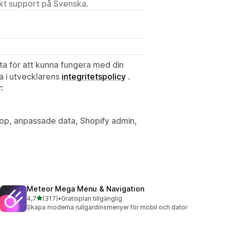
ekt support på Svenska.
ata för att kunna fungera med din
ta i utvecklarens
integritetspolicy
.
:
op, anpassade data, Shopify admin,
Meteor Mega Menu & Navigation
av 5 stjärnor
4,7
(317)
•
Gratisplan tillgänglig
317 recensioner totalt
Skapa moderna rullgardinsmenyer för mobil och dator