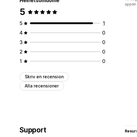
Helhetsomdöme
appen
5
5
1
4
0
3
0
2
0
1
0
Skriv en recension
Alla recensioner
Support
Resur