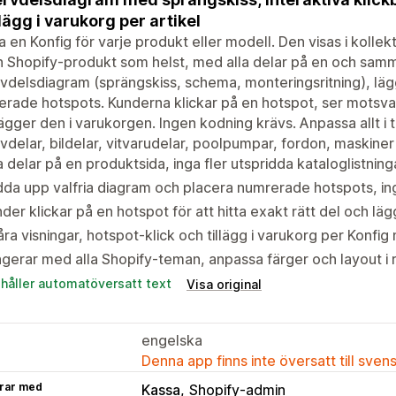
lägg i varukorg per artikel
 en Konfig för varje produkt eller modell. Den visas i kolle
n Shopify-produkt som helst, med alla delar på en och samma
vdelsdiagram (sprängskiss, schema, monteringsritning), lägg
rade hotspots. Kunderna klickar på en hotspot, ser motsvar
ägger den i varukorgen. Ingen kodning krävs. Anpassa allt i
vdelar, bildelar, vitvarudelar, poolpumpar, fordon, maskiner 
a delar på en produktsida, inga fler utspridda kataloglistning
da upp valfria diagram och placera numrerade hotspots, in
der klickar på en hotspot för att hitta exakt rätt del och lä
ra visningar, hotspot-klick och tillägg i varukorg per Konfi
gerar med alla Shopify-teman, anpassa färger och layout i 
ehåller automatöversatt text
Visa original
engelska
Denna app finns inte översatt till sven
rar med
Kassa
Shopify-admin