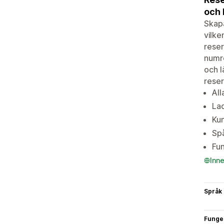
och 
Skapa
vilke
reser
numre
och l
reser
All
Lad
Kun
Spå
Fun
Inn
Språk
Funge