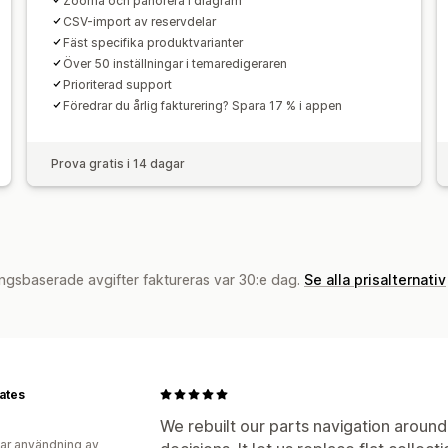
Zooma och panorera i diagram
CSV-import av reservdelar
Fäst specifika produktvarianter
Över 50 inställningar i temaredigeraren
Prioriterad support
Föredrar du årlig fakturering? Spara 17 % i appen
Prova gratis i 14 dagar
ngsbaserade avgifter faktureras var 30:e dag.
Se alla prisalternativ
Gates
We rebuilt our parts navigation around
ar användning av