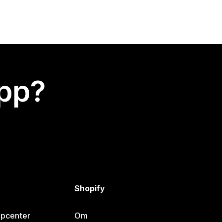
app?
Shopify
lpcenter
Om