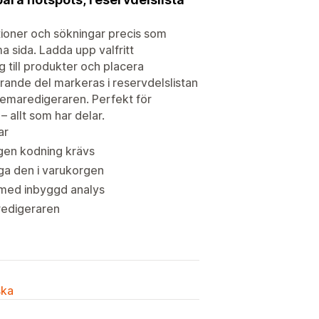
ktioner och sökningar precis som
 sida. Ladda upp valfritt
 till produkter och placera
ande del markeras i reservdelslistan
 temaredigeraren. Perfekt för
– allt som har delar.
ar
gen kodning krävs
gga den i varukorgen
g med inbyggd analys
redigeraren
ska