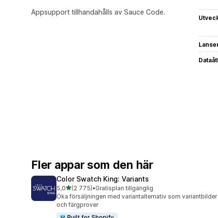
Appsupport tillhandahålls av Sauce Code.
Utvec
Lanse
Dataå
Fler appar som den här
Color Swatch King: Variants
av 5 stjärnor
5,0
(2 775)
•
Gratisplan tillgänglig
2775 recensioner totalt
Öka försäljningen med variantalternativ som variantbilder
och färgprover
Built for Shopify