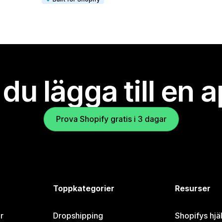
l du lägga till en 
Prova Shopify gratis i 3 dagar
Toppkategorier
Resurser
r
Dropshipping
Shopifys hjä