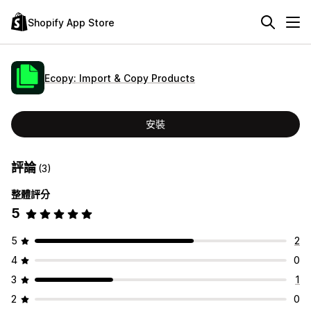
Shopify App Store
Ecopy: Import & Copy Products
安裝
評論
(3)
整體評分
5
5
2
4
0
3
1
2
0