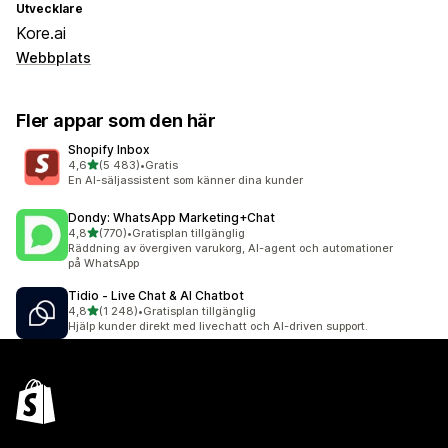
Utvecklare
Kore.ai
Webbplats
Fler appar som den här
Shopify Inbox
av 5 stjärnor
4,6
(5 483)
•
Gratis
5483 recensioner totalt
En AI-säljassistent som känner dina kunder
Dondy: WhatsApp Marketing+Chat
av 5 stjärnor
4,8
(770)
•
Gratisplan tillgänglig
770 recensioner totalt
Räddning av övergiven varukorg, AI-agent och automationer
på WhatsApp
Tidio ‑ Live Chat & AI Chatbot
av 5 stjärnor
4,8
(1 248)
•
Gratisplan tillgänglig
1248 recensioner totalt
Hjälp kunder direkt med livechatt och AI-driven support.