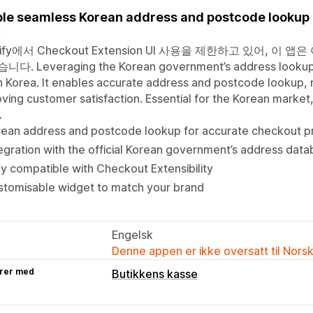
le seamless Korean address and postcode lookup a
pify에서 Checkout Extension UI 사용을 제한하고 있어, 이 앱
다. Leveraging the Korean government’s address lookup API
 Korea. It enables accurate address and postcode lookup,
ving customer satisfaction. Essential for the Korean market, 
.
rean address and postcode lookup for accurate checkout p
egration with the official Korean government’s address dat
ly compatible with Checkout Extensibility
stomisable widget to match your brand
Engelsk
Denne appen er ikke oversatt til Nors
rer med
Butikkens kasse