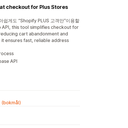
t checkout for Plus Stores
은 아쉽게도 “Shopify PLUS 고객만”이용할
, this tool simplifies checkout for
 reducing cart abandonment and
it ensures fast, reliable address
rocess
abase API
k (bokmål)