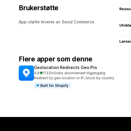
Brukerstøtte
Ressu
App-støtte leveres av Seoul Commerce.
Utvikl
Lanse
Flere apper som denne
Geolocation Redirects Geo:Pro
av 5 stjerner
4,6
(133)
•
Gratis abonnement tilgjengelig
Totalt 133 omtaler
Redirect by geo location or IP, block by country
Built for Shopify