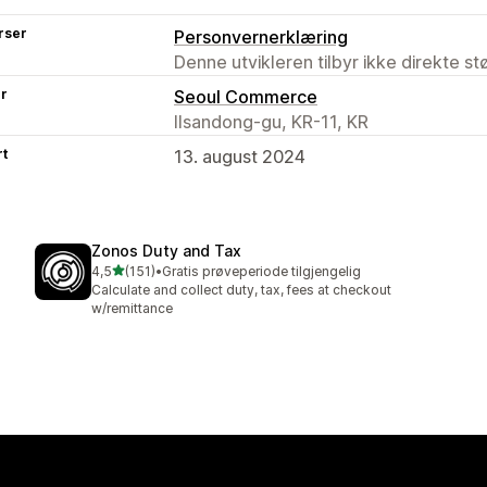
rser
Personvernerklæring
Denne utvikleren tilbyr ikke direkte s
er
Seoul Commerce
Ilsandong-gu, KR-11, KR
rt
13. august 2024
Zonos Duty and Tax
av 5 stjerner
4,5
(151)
•
Gratis prøveperiode tilgjengelig
Totalt 151 omtaler
Calculate and collect duty, tax, fees at checkout
w/remittance