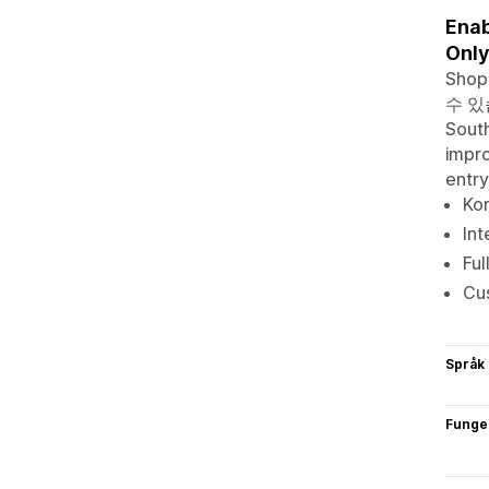
Enab
Only
Sho
수 있습니
South
impro
entry
Ko
Int
Ful
Cu
Språk
Funge