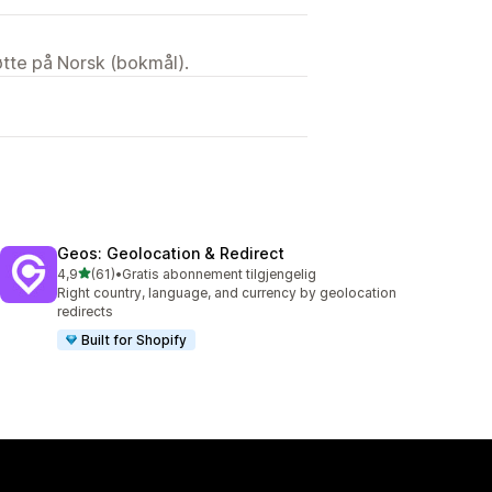
tøtte på Norsk (bokmål).
Geos: Geolocation & Redirect
av 5 stjerner
4,9
(61)
•
Gratis abonnement tilgjengelig
Totalt 61 omtaler
Right country, language, and currency by geolocation
redirects
Built for Shopify