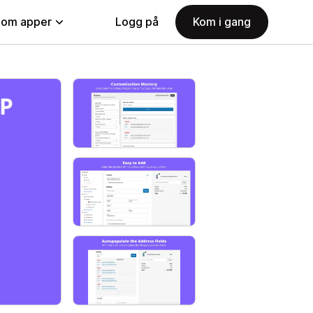
nom apper
Logg på
Kom i gang