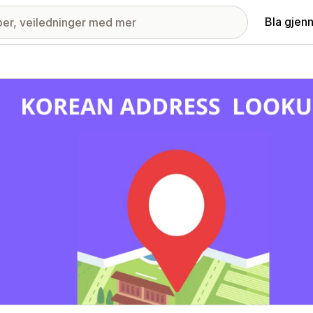
Bla gjen
ri med fremhevede bilder