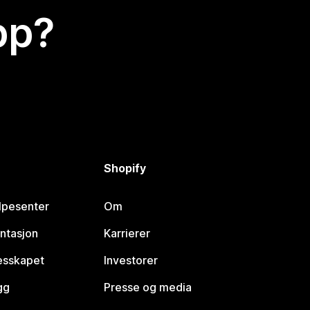
app?
Shopify
lpesenter
Om
ntasjon
Karrierer
lesskapet
Investorer
gg
Presse og media