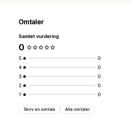
Omtaler
Samlet vurdering
0
5
0
4
0
3
0
2
0
1
0
Skriv en omtale
Alle omtaler