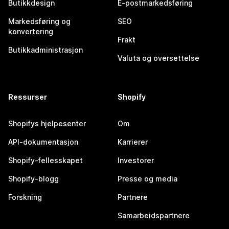
Butikkdesign
E-postmarkedsføring
Markedsføring og
SEO
konvertering
Frakt
Butikkadministrasjon
Valuta og oversettelse
Ressurser
Shopify
Shopifys hjelpesenter
Om
API-dokumentasjon
Karrierer
Shopify-fellesskapet
Investorer
Shopify-blogg
Presse og media
Forskning
Partnere
Samarbeidspartnere