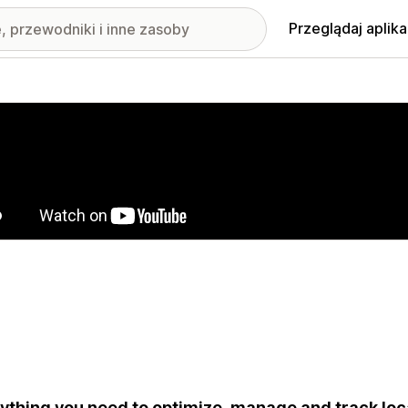
Przeglądaj aplika
nione obrazy w galerii
ything you need to optimize, manage and track loca