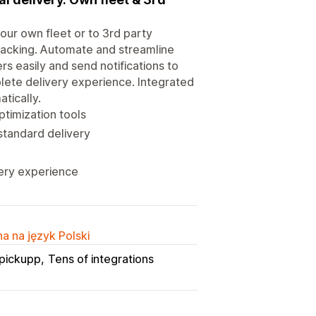
our own fleet or to 3rd party
tracking. Automate and streamline
rs easily and send notifications to
ete delivery experience. Integrated
tically.
ptimization tools
 standard delivery
very experience
a na język Polski
pickupp
Tens of integrations