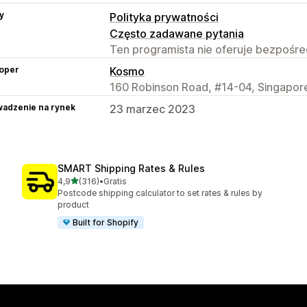
y
Polityka prywatności
Często zadawane pytania
Ten programista nie oferuje bezpośred
oper
Kosmo
160 Robinson Road, #14-04, Singapor
adzenie na rynek
23 marzec 2023
SMART Shipping Rates & Rules
na 5 gwiazdek
4,9
(316)
•
Gratis
Łączna liczba recenzji: 316
Postcode shipping calculator to set rates & rules by
product
Built for Shopify