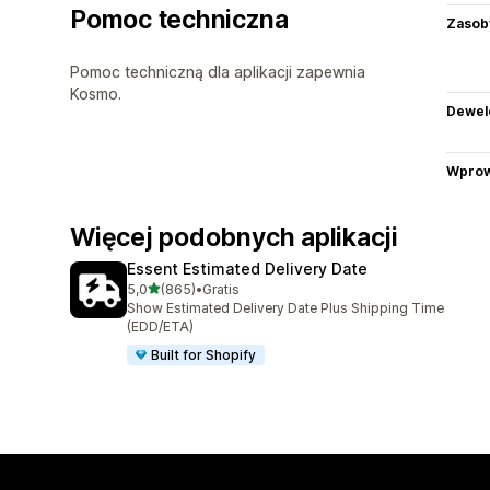
Pomoc techniczna
Zasob
Pomoc techniczną dla aplikacji zapewnia
Kosmo.
Dewel
Wprow
Więcej podobnych aplikacji
Essent Estimated Delivery Date
na 5 gwiazdek
5,0
(865)
•
Gratis
Łączna liczba recenzji: 865
Show Estimated Delivery Date Plus Shipping Time
(EDD/ETA)
Built for Shopify