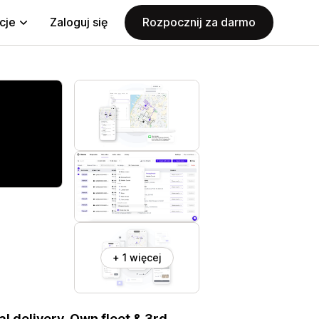
cje
Zaloguj się
Rozpocznij za darmo
+ 1 więcej
l delivery. Own fleet & 3rd