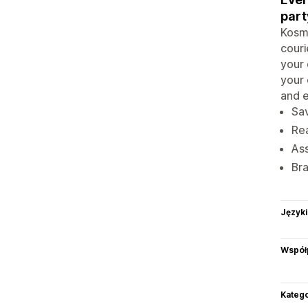
part
Kosmo
couri
your 
your 
and e
Sav
Rea
Ass
Bra
Języki
Współ
Katego