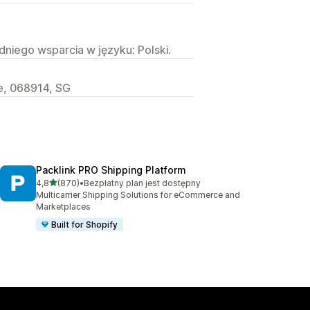
niego wsparcia w języku: Polski.
e, 068914, SG
Packlink PRO Shipping Platform
na 5 gwiazdek
4,8
(870)
•
Bezpłatny plan jest dostępny
Łączna liczba recenzji: 870
Multicarrier Shipping Solutions for eCommerce and
Marketplaces
Built for Shopify