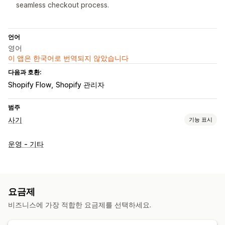
seamless checkout process.
언어
영어
이 앱은 한국어로 번역되지 않았습니다
다음과 호환:
Shopify Flow
Shopify 관리자
범주
사기
기능 표시
사기 유형
운영 - 기타
봇
지불 거절
예방 도구
자동 취소
사용자 지정 규칙
봇 탐지
AI-기반 감지
요금제
비즈니스에 가장 적합한 요금제를 선택하세요.
알림 및 분석
고위험 알림
사기 알림