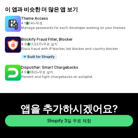
이 앱과 비슷한 더 많은 앱 보기
Theme Access
별 5개 중
4.1
(4)
•
무료
총 리뷰 4개
Manage passwords for each developer working on your themes
Blockify Fraud Filter, Blocker
별 5개 중
4.9
(1,527)
•
무료 설치
총 리뷰 1527개
Block fraud with IP blocker, bot blocker and country blocker
Built for Shopify
Disputifier: Smart Chargebacks
별 5개 중
4.5
(82)
•
무료 설치
총 리뷰 82개
Prevent and fight chargebacks on autopilot
앱을 추가하시겠어요?
Shopify 3일 무료 체험