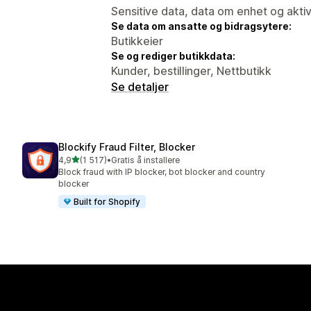
Sensitive data, data om enhet og aktiv
Se data om ansatte og bidragsytere:
Butikkeier
Se og rediger butikkdata:
Kunder, bestillinger, Nettbutikk
Se detaljer
Blockify Fraud Filter, Blocker
av 5 stjerner
4,9
(1 517)
•
Gratis å installere
Totalt 1517 omtaler
Block fraud with IP blocker, bot blocker and country
blocker
Built for Shopify