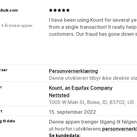
nBulk.com
I have been using Kount for several ye
 4 år bruker appen
from a single transaction! It really he
customers. Our fraud has gone down s
rser
Personvernerklæring
Denne utvikleren tilbyr ikke direkte s
er
Kount, an Equifax Company
Nettsted
1005 W Main St, Boise, ID, 83702, US
rt
15. september 2022
 til data
Denne appen trenger tilgang til følgen
ut hvorfor i utviklerens
personvernerk
Se kundedata: