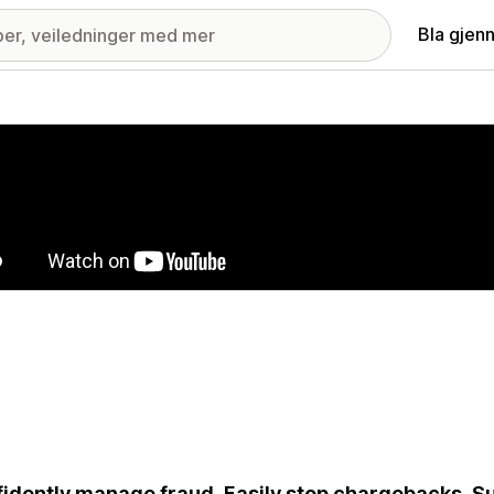
Bla gjen
ri med fremhevede bilder
idently manage fraud. Easily stop chargebacks. Sub