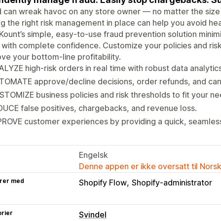
 can wreak havoc on any store owner — no matter the size of
g the right risk management in place can help you avoid h
 Kount’s simple, easy-to-use fraud prevention solution minim
with complete confidence. Customize your policies and ris
ve your bottom-line profitability.
LYZE high-risk orders in real time with robust data analytic
OMATE approve/decline decisions, order refunds, and canc
TOMIZE business policies and risk thresholds to fit your ne
UCE false positives, chargebacks, and revenue loss.
PROVE customer experiences by providing a quick, seamles
Engelsk
Denne appen er ikke oversatt til Nors
rer med
Shopify Flow
Shopify-administrator
rier
Svindel