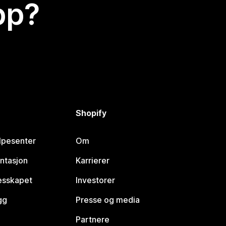
app?
Shopify
lpesenter
Om
ntasjon
Karrierer
lesskapet
Investorer
gg
Presse og media
Partnere