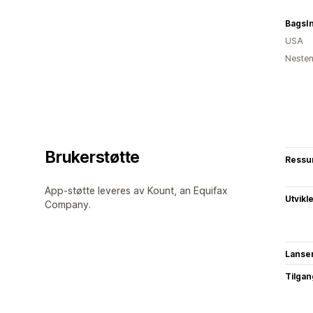
BagsI
USA
Nesten
Brukerstøtte
Ressu
App-støtte leveres av Kount, an Equifax
Utvikl
Company.
Lanse
Tilgang