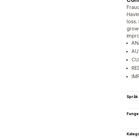
Fraud
Havin
loss.
grow 
impro
ANA
AUT
CUS
RED
IM
Språk
Funge
Katego