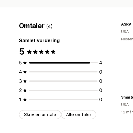
Omtaler
ASRV
(4)
USA
Nesten
Samlet vurdering
5
5
4
4
0
3
0
2
0
Smarte
1
0
USA
12 mån
Skriv en omtale
Alle omtaler