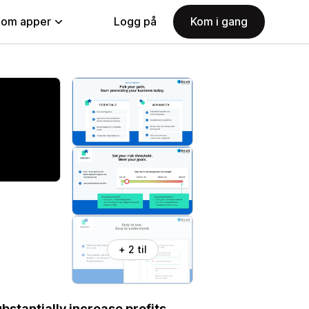
nom apper
Logg på
Kom i gang
+ 2 til
stantially increase profits.