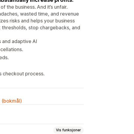
 the business. And it’s unfair.
eadaches, wasted time, and revenue
izes risks and helps your business
k thresholds, stop chargebacks, and
s and adaptive AI
ellations.
eds.
s checkout process.
k (bokmål)
Vis funksjoner