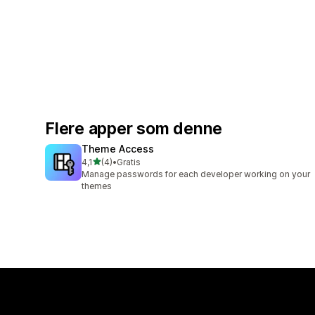
Flere apper som denne
Theme Access
av 5 stjerner
4,1
(4)
•
Gratis
Totalt 4 omtaler
Manage passwords for each developer working on your
themes