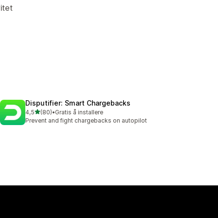
itet
Disputifier: Smart Chargebacks
av 5 stjerner
4,5
(80)
•
Gratis å installere
Totalt 80 omtaler
Prevent and fight chargebacks on autopilot