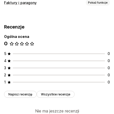
Faktury i paragony
Pokaż funkcje
Typy dokumentów
Faktury
Paragony
Recenzje
Ogólna ocena
0
5
0
4
0
3
0
2
0
1
0
Napisz recenzję
Wszystkie recenzje
Nie ma jeszcze recenzji