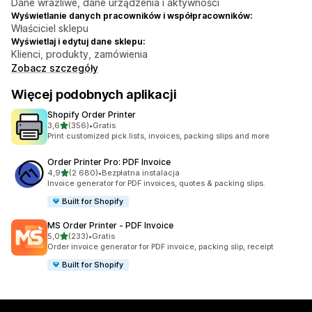
Dane wrażliwe, dane urządzenia i aktywności
Wyświetlanie danych pracowników i współpracowników:
Właściciel sklepu
Wyświetlaj i edytuj dane sklepu:
Klienci, produkty, zamówienia
Zobacz szczegóły
Więcej podobnych aplikacji
Shopify Order Printer
na 5 gwiazdek
3,6
(356)
•
Gratis
Łączna liczba recenzji: 356
Print customized pick lists, invoices, packing slips and more
Order Printer Pro: PDF Invoice
na 5 gwiazdek
4,9
(2 680)
•
Bezpłatna instalacja
Łączna liczba recenzji: 2680
Invoice generator for PDF invoices, quotes & packing slips.
Built for Shopify
MS Order Printer ‑ PDF Invoice
na 5 gwiazdek
5,0
(233)
•
Gratis
Łączna liczba recenzji: 233
Order invoice generator for PDF invoice, packing slip, receipt
Built for Shopify