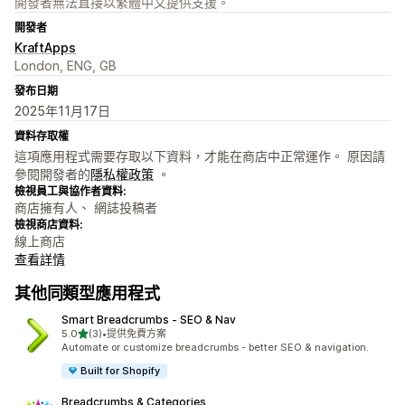
開發者無法直接以繁體中文提供支援。
開發者
KraftApps
London, ENG, GB
發布日期
2025年11月17日
資料存取權
這項應用程式需要存取以下資料，才能在商店中正常運作。 原因請
參閱開發者的
隱私權政策
。
檢視員工與協作者資料:
商店擁有人、 網誌投稿者
檢視商店資料:
線上商店
查看詳情
其他同類型應用程式
Smart Breadcrumbs ‑ SEO & Nav
滿分 5 顆星
5.0
(3)
•
提供免費方案
共有 3 則評價
Automate or customize breadcrumbs - better SEO & navigation.
Built for Shopify
Breadcrumbs & Categories