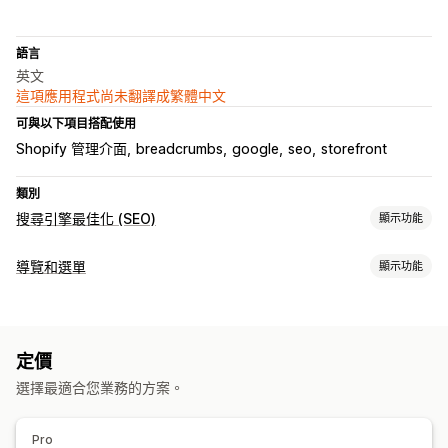
語言
英文
這項應用程式尚未翻譯成繁體中文
可與以下項目搭配使用
Shopify 管理介面
breadcrumbs
google
seo
storefront
類別
搜尋引擎最佳化 (SEO)
顯示功能
搜尋引擎最佳化 (SEO) 工具
導覽和選單
顯示功能
替代文字
頁面路徑
JSON-LD
瀏覽
頁面路徑
定價
自訂
選擇最適合您業務的方案。
SEO
Pro