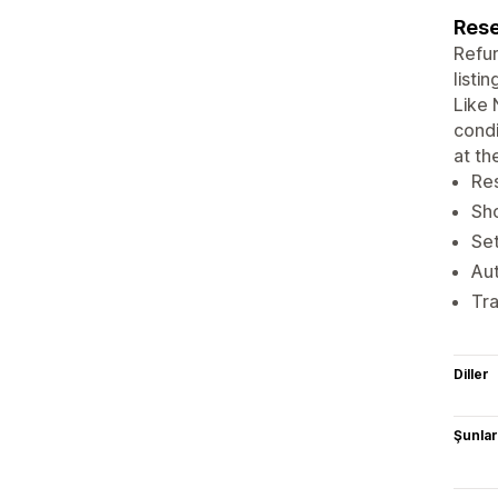
Rese
Refur
listi
Like 
condi
at th
Res
Sho
Set
Aut
Tra
Diller
Şunlarl