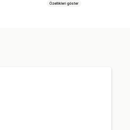
Özellikleri göster
i
Mağaza içi iadeler