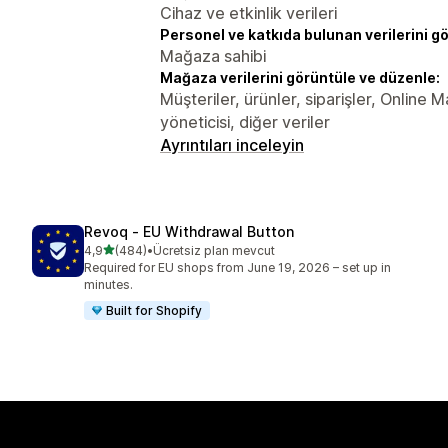
Cihaz ve etkinlik verileri
Personel ve katkıda bulunan verilerini g
Mağaza sahibi
Mağaza verilerini görüntüle ve düzenle:
Müşteriler, ürünler, siparişler, Online 
yöneticisi, diğer veriler
Ayrıntıları inceleyin
Revoq ‑ EU Withdrawal Button
5 yıldız üzerinden
4,9
(484)
•
Ücretsiz plan mevcut
toplam 484 değerlendirme
Required for EU shops from June 19, 2026 – set up in
minutes.
Built for Shopify