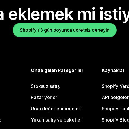
 eklemek mi isti
Shopify'ı 3 gün boyunca ücretsiz deneyin
Önde gelen kategoriler
Kaynaklar
Stoksuz satış
Shopify Yar
Pazar yerleri
API belgeler
Ürün değerlendirmeleri
Shopify Top
o
Yukarı satış ve paketler
Shopify Blo