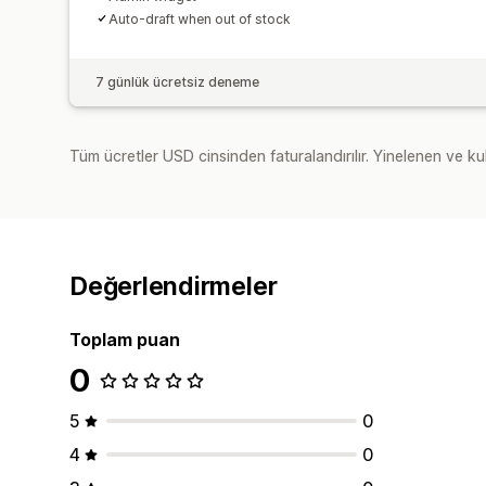
Auto-draft when out of stock
7 günlük ücretsiz deneme
Tüm ücretler USD cinsinden faturalandırılır. Yinelenen ve kul
Değerlendirmeler
Toplam puan
0
5
0
4
0