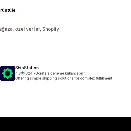
örüntüle:
Mağaza, özel veriler, Shopify
ShipStation
5 yıldız üzerinden
4,3
(624)
•
Ücretsiz deneme kullanılabilir
toplam 624 değerlendirme
Offering simple shipping solutions for complex fulfillment