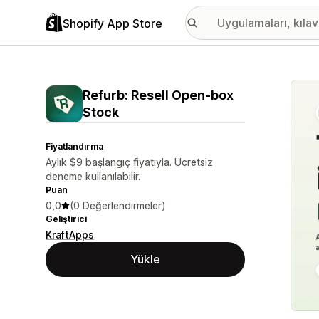
Shopify App Store
Öne ç
Refurb: Resell Open‑box
Stock
Fiyatlandırma
Aylık $9 başlangıç fiyatıyla. Ücretsiz
deneme kullanılabilir.
Puan
0,0
(0 Değerlendirmeler)
Geliştirici
KraftApps
Yükle