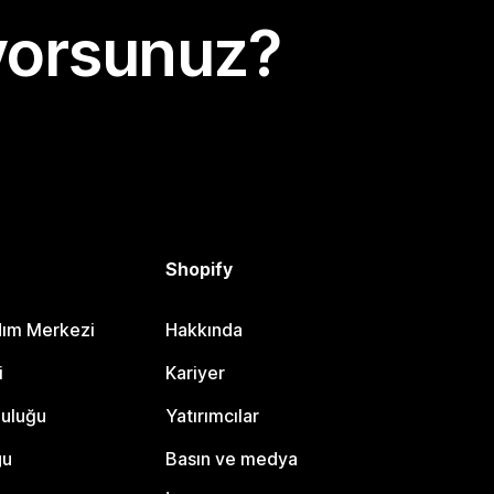
yorsunuz?
Shopify
dım Merkezi
Hakkında
i
Kariyer
luluğu
Yatırımcılar
gu
Basın ve medya