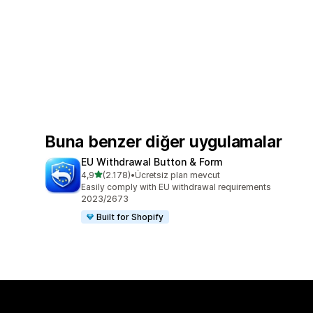
Buna benzer diğer uygulamalar
EU Withdrawal Button & Form
5 yıldız üzerinden
4,9
(2.178)
•
Ücretsiz plan mevcut
toplam 2178 değerlendirme
Easily comply with EU withdrawal requirements
2023/2673
Built for Shopify