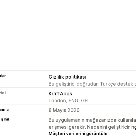
lar
Gizlilik politikası
Bu geliştirici doğrudan Türkçe destek
rici
KraftApps
London, ENG, GB
lanma
8 Mayıs 2026
rişimi
Bu uygulamanın mağazanızda kullanılabi
erişmesi gerekir. Nedenini geliştiricinin
Müşteri verilerini görüntüle: