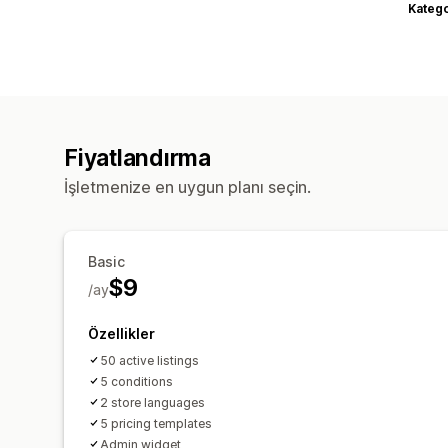
Katego
Fiyatlandırma
İşletmenize en uygun planı seçin.
Basic
$9
/ay
Özellikler
50 active listings
5 conditions
2 store languages
5 pricing templates
Admin widget