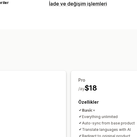
riler
İade ve değişim işlemleri
İade seçenekleri
Otomatik iadeler
Manuel para iadeler
İade yönetimi
Stok güncellemeleri
Pro
$18
/ay
Özellikler
𝗕𝗮𝘀𝗶𝗰+
Everything unlimited
Auto-sync from base product
Translate languages with AI
Redirect to original product