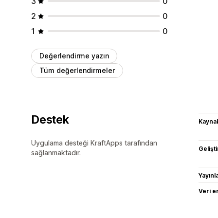
3
0
2
0
1
0
Değerlendirme yazın
Tüm değerlendirmeler
Destek
Kaynak
Uygulama desteği KraftApps tarafından
Gelişti
sağlanmaktadır.
Yayın
Veri e