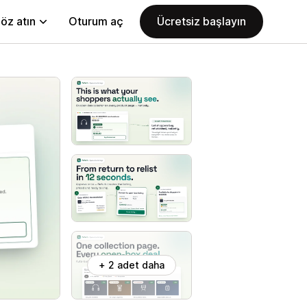
öz atın
Oturum aç
Ücretsiz başlayın
+ 2 adet daha