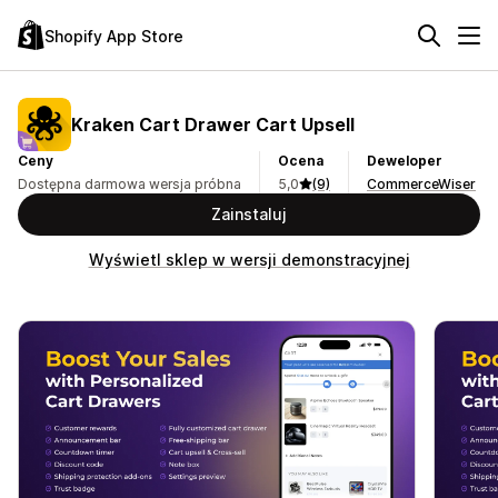
Shopify App Store
Kraken Cart Drawer Cart Upsell
Ceny
Ocena
Deweloper
Dostępna darmowa wersja próbna
5,0
(9)
CommerceWiser
Zainstaluj
Wyświetl sklep w wersji demonstracyjnej