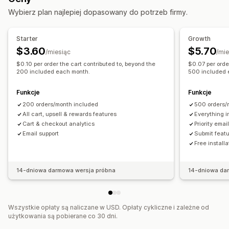
Sprzedaż droższych produktów
Wybierz plan najlepiej dopasowany do potrzeb firmy.
Dodatki add-on obsługiwane jednym kliknięciem
Rekomendacje produktów
Szuflada koszyka
Niestandardowy CSS
Większe zakupy, większe oszczędności
Darmowa wysyłka
Starter
Growth
Niestandardowy HTML
Wielowalutowe
Często kupowane razem
Pasek wysyłki
$3.60
$5.70
/miesiąc
/mie
Oferty i rekomendacje
Odbieranie nagród
Nagrody w progach
Gratisy
$0.10 per order the cart contributed to, beyond the
$0.07 per orde
Gwarancje
200 included each month.
Ubezpieczenie przesyłki
Gratisy
500 included 
Rabaty zbiorcze
Opakowanie prezentu
Darmowa wysyłka
Funkcje
Funkcje
Personalizacja realizacji zakupu
Dodatki do produktu
Rekomendacje produktów
200 orders/month included
500 orders/
Niestandardowe notatki
Automatyczne rabaty
Często kupowane razem
Progi ilościowe
All cart, upsell & rewards features
Everything i
Sprzedaż droższych produktów za pomocą jednego
Cart & checkout analytics
Priority emai
Rabaty ilościowe
System poziomów rabatów
kliknięcia
Email support
Submit feat
Rekomendacje AI
Uaktualnienie subskrypcji
Przechodzenie do realizacji zakupu
Free install
14-dniowa darmowa wersja próbna
14-dniowa da
Wszystkie opłaty są naliczane w USD. Opłaty cykliczne i zależne od
użytkowania są pobierane co 30 dni.