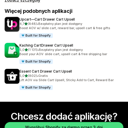
Zobacz szczegóły
Więcej podobnych aplikacji
Upcart—Cart Drawer Cart Upsell
na 5 gwiazdek
4,7
(848)
•
Bezpłatny plan jest dostępny
Łączna liczba recenzji: 848
Boost AOV w/ slide cart, reward bar, upsell cart & free gifts
Built for Shopify
Kaching CartDrawer Cart Upsell
na 5 gwiazdek
5,0
(1 131)
•
Bezpłatny plan jest dostępny
Łączna liczba recenzji: 1131
Boost your AOV: slide cart, upsell cart & free shipping bar
Built for Shopify
Essent Cart Drawer Cart Upsell
na 5 gwiazdek
5,0
(802)
•
Gratis
Łączna liczba recenzji: 802
Lift AOV via Slide Cart Upsell, Sticky Add to Cart, Reward Bar
Built for Shopify
Chcesz dodać aplikację?
Wypróbuj Shopify za darmo przez 3 dni