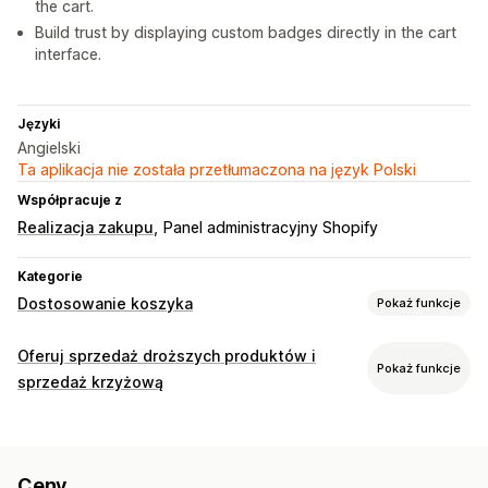
the cart.
Build trust by displaying custom badges directly in the cart
interface.
Języki
Angielski
Ta aplikacja nie została przetłumaczona na język Polski
Współpracuje z
Realizacja zakupu
Panel administracyjny Shopify
Kategorie
Dostosowanie koszyka
Pokaż funkcje
Wyświetlanie koszyka
Oferuj sprzedaż droższych produktów i
Pokaż funkcje
Ogłoszenia
Style niestandardowe
Niestandardowy HTML
sprzedaż krzyżową
Niestandardowy CSS
Pola rabatu
Promocje
Dostosowanie
Responsywność na urządzeniach mobilnych
Sprzedaż droższych produktów w koszyku
Szuflada koszyka
Przypięty koszyk
Zegary do odliczania
Ceny
Pasek ogłoszeń
Pasek postępu