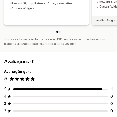
Reward Signu
Reward Signup, Referral, Order, Newsletter
Custom Wid
Custom Widgets
Avaliação grat
Todas as taxas são faturadas em USD. As taxas recorrentes e com
base na utilização são faturadas a cada 30 dias.
Avaliações
(1)
Avaliação geral
5
5
1
4
0
3
0
2
0