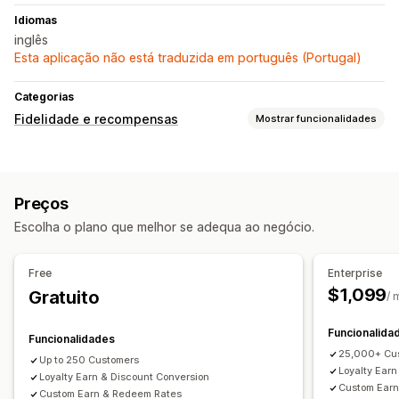
Idiomas
inglês
Esta aplicação não está traduzida em português (Portugal)
Categorias
Fidelidade e recompensas
Mostrar funcionalidades
Tipos de programas
Programas de recompensas
Referências
Carteiras digitais
Preços
Recompensas que pode oferecer
Escolha o plano que melhor se adequa ao negócio.
Pontos
Descontos
Cashback
Free
Enterprise
$1,099
Gratuito
/ 
Funcionalida
Funcionalidades
25,000+ Cu
Up to 250 Customers
Loyalty Earn
Loyalty Earn & Discount Conversion
Custom Ear
Custom Earn & Redeem Rates