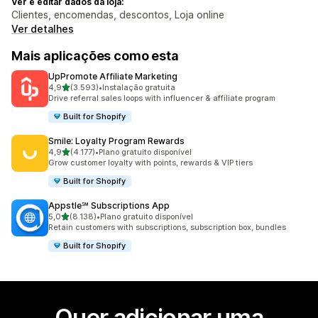
Ver e editar dados da loja:
Clientes, encomendas, descontos, Loja online
Ver detalhes
Mais aplicações como esta
UpPromote Affiliate Marketing
de 5 estrelas
4,9
(3.593)
•
Instalação gratuita
3593 total de avaliações
Drive referral sales loops with influencer & affiliate program
Built for Shopify
Smile: Loyalty Program Rewards
de 5 estrelas
4,9
(4.177)
•
Plano gratuito disponível
4177 total de avaliações
Grow customer loyalty with points, rewards & VIP tiers
Built for Shopify
Appstle℠ Subscriptions App
de 5 estrelas
5,0
(8.138)
•
Plano gratuito disponível
8138 total de avaliações
Retain customers with subscriptions, subscription box, bundles
Built for Shopify
Quer adicionar uma