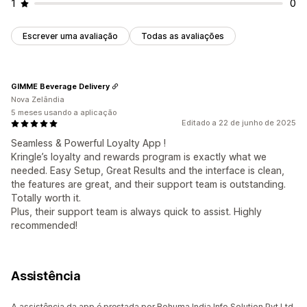
1
0
Escrever uma avaliação
Todas as avaliações
GIMME Beverage Delivery
Nova Zelândia
5 meses usando a aplicação
Editado a 22 de junho de 2025
Seamless & Powerful Loyalty App !
Kringle’s loyalty and rewards program is exactly what we
needed. Easy Setup, Great Results and the interface is clean,
the features are great, and their support team is outstanding.
Totally worth it.
Plus, their support team is always quick to assist. Highly
recommended!
Assistência
A assistência da app é prestada por Rohuma India Info Solution Pvt Ltd.