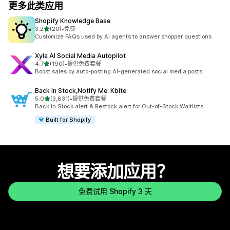
更多此类应用
Shopify Knowledge Base
星（满分 5 星）
3.2
(20)
•
免费
总共 20 条评论
Customize FAQs used by AI agents to answer shopper questions
Xyla AI Social Media Autopilot
星（满分 5 星）
4.7
(190)
•
提供免费套餐
总共 190 条评论
Boost sales by auto-posting AI-generated social media posts
Back In Stock,Notify Me: Kbite
星（满分 5 星）
5.0
(3,831)
•
提供免费套餐
总共 3831 条评论
Back in Stock alert & Restock alert for Out-of-Stock Waitlists
Built for Shopify
想要添加应用？
免费试用 Shopify 3 天