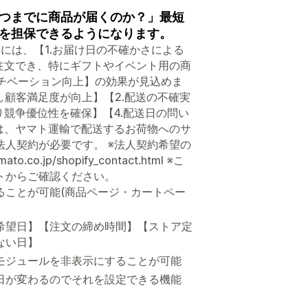
つまでに商品が届くのか？」最短
を担保できるようになります。
には、【1.お届け日の不確かさによる
注文でき、特にギフトやイベント用の商
モチベーション向上】の効果が見込めま
し顧客満足度が向上】【2.配送の不確実
り競争優位性を確保】【4.配送日の問い
は、ヤマト運輸で配送するお荷物へのサ
人契約が必要です。 ※法人契約希望の
.jp/shopify_contact.html ※こ
トからご確認ください。
ることが可能(商品ページ・カートペー
希望日】【注文の締め時間】【ストア定
ない日】
モジュールを非表示にすることが可能
日が変わるのでそれを設定できる機能