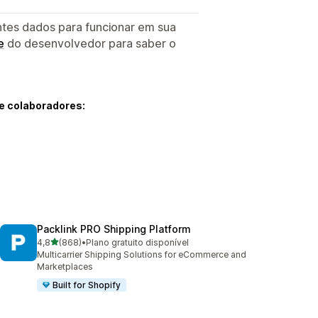
ntes dados para funcionar em sua
e
do desenvolvedor para saber o
e colaboradores:
Packlink PRO Shipping Platform
de 5 estrelas
4,8
(868)
•
Plano gratuito disponível
868 avaliações ao todo
Multicarrier Shipping Solutions for eCommerce and
Marketplaces
Built for Shopify