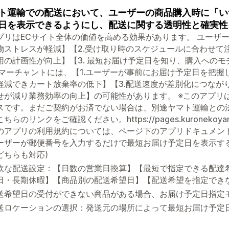
ト運輸での配送において、ユーザーの商品購入時に「い
日を表示できるようにし、配送に関する透明性と確実性
プリはECサイト全体の価値を高める効果があります。 ユーザー
物ストレスが軽減】【2.受け取り時のスケジュールに合わせて
用の計画性が向上】【3. 最短お届け予定日を知り、購入への
 マーチャントには、【1.ユーザーが事前にお届け予定日を把握
軽減できカート放棄率の低下】【3.配送速度が差別化につなが
せが減り業務効率の向上】の可能性があります。 ※このアプリ
スです。まだご契約がお済でない場合は、別途ヤマト運輸との法
らのリンクをご確認ください。https://pages.kuronekoyamato.co
のアプリの利用規約については、ページ下のアプリドキュメン
ーザーが郵便番号を入力するだけで最短お届け予定日を表示す
どちらも対応)
軟な配送設定：【日数の営業日換算】【最短で指定できる配達
日・長期休暇】【商品別の配送希望日】【配送希望を指定でき
送希望日の受付ができない商品がある場合、お届け予定日指定
送ロケーションの選択：発送元の場所によって最短お届け予定