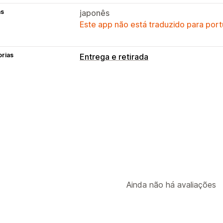
as
japonês
Este app não está traduzido para port
orias
Entrega e retirada
Opções de entrega
Seletor de datas
Opções de retirada
Seletor de datas
Ainda não há avaliações