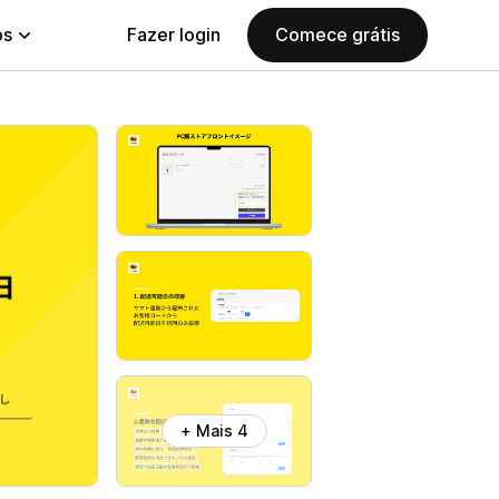
ps
Fazer login
Comece grátis
+ Mais 4