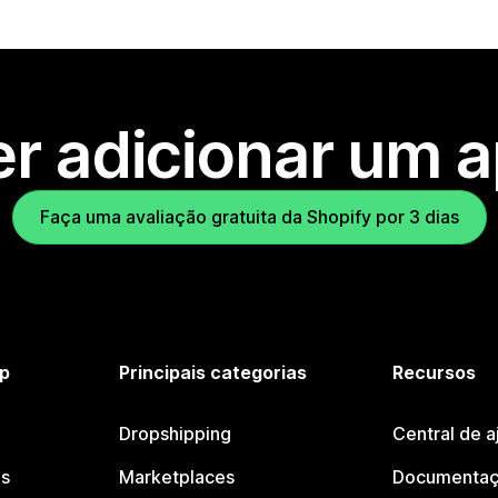
r adicionar um 
Faça uma avaliação gratuita da Shopify por 3 dias
p
Principais categorias
Recursos
Dropshipping
Central de a
os
Marketplaces
Documentaç