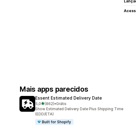
Lança
Acess
Mais apps parecidos
Essent Estimated Delivery Date
de 5 estrelas
5,0
(862)
•
Grátis
862 avaliações ao todo
Show Estimated Delivery Date Plus Shipping Time
(EDD/ETA)
Built for Shopify