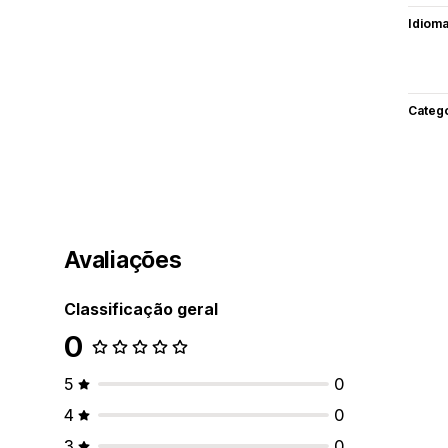
Idiom
Categ
Avaliações
Classificação geral
0
5
0
4
0
3
0