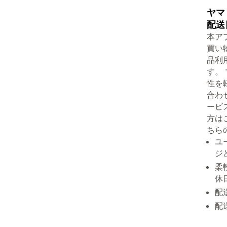
ヤマ
配送
本ア
買い
品利
す。
性を
合わ
ービ
方はこち
ちら
ユ
ジ
柔
休
配
配