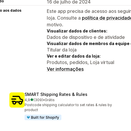
do
16 de julho de 2024
o aos dados
Este app precisa de acesso aos segui
loja. Consulte a
política de privacidad
motivo.
Visualizar dados de clientes:
Dados de dispositivo e de atividade
Visualizar dados de membros da equipe 
Titular da loja
Ver e editar dados da loja:
Produtos, pedidos, Loja virtual
Ver informações
SMART Shipping Rates & Rules
de 5 estrelas
4,9
(309)
•
Grátis
309 avaliações ao todo
Postcode shipping calculator to set rates & rules by
product
Built for Shopify