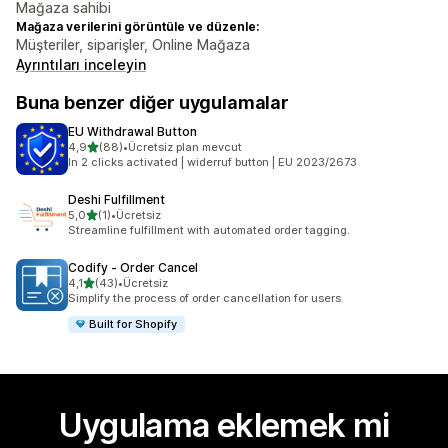
Mağaza sahibi
Mağaza verilerini görüntüle ve düzenle:
Müşteriler, siparişler, Online Mağaza
Ayrıntıları inceleyin
Buna benzer diğer uygulamalar
EU Withdrawal Button
5 yıldız üzerinden
4,9
(88)
•
Ücretsiz plan mevcut
toplam 88 değerlendirme
In 2 clicks activated | widerruf button | EU 2023/2673
Deshi Fulfillment
5 yıldız üzerinden
5,0
(1)
•
Ücretsiz
toplam 1 değerlendirme
Streamline fulfillment with automated order tagging.
Codify ‑ Order Cancel
5 yıldız üzerinden
4,1
(43)
•
Ücretsiz
toplam 43 değerlendirme
Simplify the process of order cancellation for users.
Built for Shopify
Uygulama eklemek mi