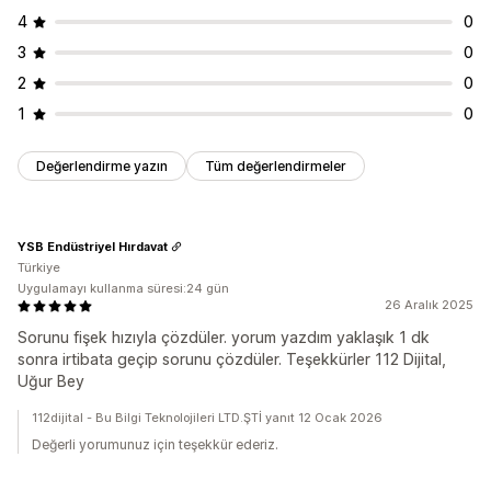
4
0
3
0
2
0
1
0
Değerlendirme yazın
Tüm değerlendirmeler
YSB Endüstriyel Hırdavat
Türkiye
Uygulamayı kullanma süresi:24 gün
26 Aralık 2025
Sorunu fişek hızıyla çözdüler. yorum yazdım yaklaşık 1 dk
sonra irtibata geçip sorunu çözdüler. Teşekkürler 112 Dijital,
Uğur Bey
112dijital - Bu Bilgi Teknolojileri LTD.ŞTİ yanıt 12 Ocak 2026
Değerli yorumunuz için teşekkür ederiz.