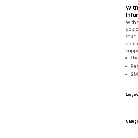
With
info
With 
you c
read 
and a
suppo
I h
Reg
SMS
Lingu
Categ