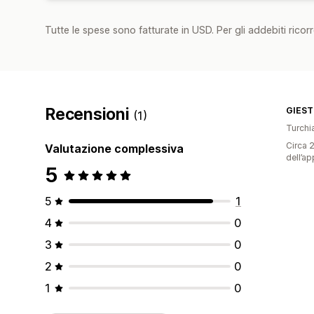
Tutte le spese sono fatturate in USD. Per gli addebiti ricorre
Recensioni
GIES
(1)
Turchi
Circa 2
Valutazione complessiva
dell’ap
5
5
1
4
0
3
0
2
0
1
0