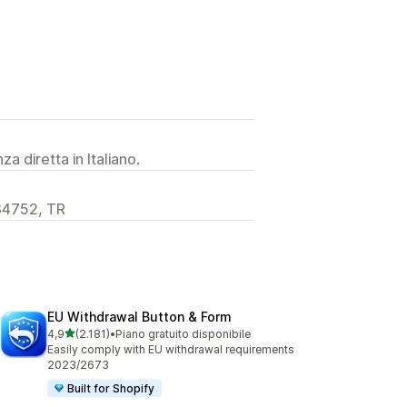
a diretta in Italiano.
 34752, TR
EU Withdrawal Button & Form
stelle su 5
4,9
(2.181)
•
Piano gratuito disponibile
2181 recensioni totali
Easily comply with EU withdrawal requirements
2023/2673
Built for Shopify