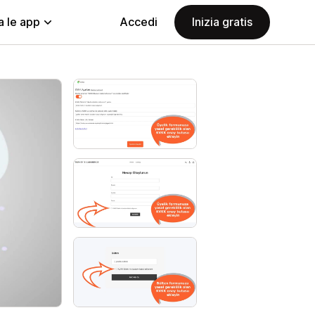
a le app
Accedi
Inizia gratis