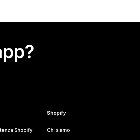
app?
Shopify
stenza Shopify
Chi siamo