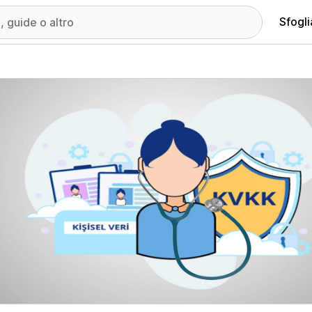
Sfogli
ria immagini in evidenza