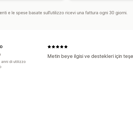
nti e le spese basate sull’utilizzo ricevi una fattura ogni 30 giorni.
TO
a
Metin beye ilgisi ve destekleri için teş
 anni di utilizzo
p