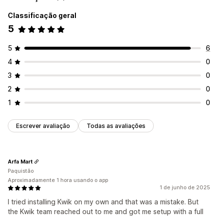
Classificação geral
5
5
6
4
0
3
0
2
0
1
0
Escrever avaliação
Todas as avaliações
Arfa Mart
Paquistão
Aproximadamente 1 hora usando o app
1 de junho de 2025
I tried installing Kwik on my own and that was a mistake. But
the Kwik team reached out to me and got me setup with a full