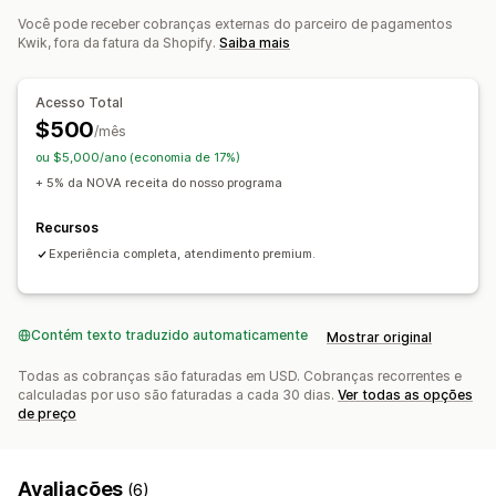
Gerenciamento de indicação
Programas de cashback
Carteiras digitais
Competições
Você pode receber cobranças externas do parceiro de pagamentos
Acompanhamento de conquistas
Links de afiliado
Kwik, fora da fatura da Shopify.
Saiba mais
Programas de jogos
Programas personalizados
Análises
Acompanhamento automático
Links de coleção
Recompensas que você pode oferecer
Descontos
Acompanhamento em vários níveis
Acesso Total
Pontos
Descontos
Cupons
Presentes
Cartões-presente
Pop-ups de pós-compra
Acompanhamento de produto
$500
/mês
Cashback
Crédito na loja
Frete grátis
Produtos grátis
Proteção contra fraude
Acompanhamento em tempo real
ou $5,000/ano (economia de 17%)
Comissão
Vantagens para membros
Selos
+ 5% da NOVA receita do nosso programa
Experiência de afiliado
Recompensas personalizadas
Painéis de controle personalizados
Portal de marca
Recursos
Descontos e links personalizados
Branding personalizado
Experiência completa, atendimento premium.
Pagamentos
Formulários de tributo
Contém texto traduzido automaticamente
Mostrar original
Pagamentos da Câmara de compensação automatizada
(ACH, na sigla em inglês)
Todas as cobranças são faturadas em USD. Cobranças recorrentes e
calculadas por uso são faturadas a cada 30 dias.
Ver todas as opções
Transferências bancárias
Pagamentos automáticos
de preço
Pagamentos em massa
Em várias moedas
PayPal
Avaliações
(6)