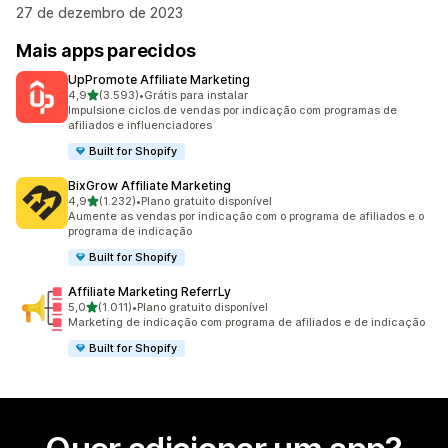
27 de dezembro de 2023
Mais apps parecidos
UpPromote Affiliate Marketing
de 5 estrelas
4,9
(3.593)
•
Grátis para instalar
3593 avaliações ao todo
Impulsione ciclos de vendas por indicação com programas de
afiliados e influenciadores
Built for Shopify
BixGrow Affiliate Marketing
de 5 estrelas
4,9
(1.232)
•
Plano gratuito disponível
1232 avaliações ao todo
Aumente as vendas por indicação com o programa de afiliados e o
programa de indicação
Built for Shopify
Affiliate Marketing ReferrLy
de 5 estrelas
5,0
(1.011)
•
Plano gratuito disponível
1011 avaliações ao todo
Marketing de indicação com programa de afiliados e de indicação
Built for Shopify