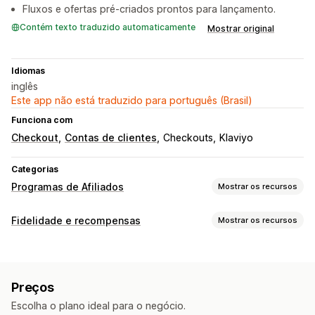
Fluxos e ofertas pré-criados prontos para lançamento.
Contém texto traduzido automaticamente
Mostrar original
Idiomas
inglês
Este app não está traduzido para português (Brasil)
Funciona com
Checkout
Contas de clientes
Checkouts
Klaviyo
Categorias
Programas de Afiliados
Mostrar os recursos
Opções de comissão
Fidelidade e recompensas
Mostrar os recursos
Regras automatizadas
Períodos de maturação
Tipos de programas
Acompanhamento
Comissão personalizada
Programas de recompensas
Para membros
Níveis VIP
Marketing de vários níveis
Bônus por desempenho
Preços
Programas de Afiliados
Indicações
Assinaturas
Comissão de produto
Royalties
Escolha o plano ideal para o negócio.
Cartões por estampagem ou perfuração