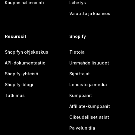
Kaupan hallinnointi
Lähetys
Valuutta ja käännös
Resurssit
Shopify
Shopifyn ohjekeskus
Tietoja
API-dokumentaatio
Uramahdollisuudet
Shopify-yhteisö
Sijoittajat
Shopify-blogi
Lehdistö ja media
Tutkimus
Kumppanit
Affiliate-kumppanit
Oikeudelliset asiat
Palvelun tila