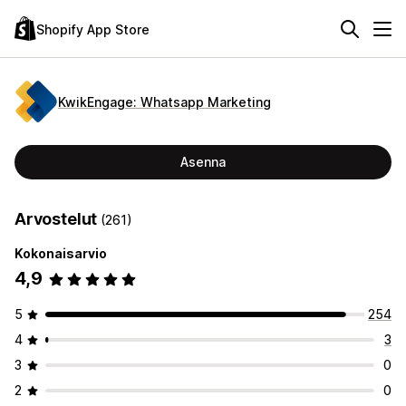
Shopify App Store
KwikEngage: Whatsapp Marketing
Asenna
Arvostelut
(261)
Kokonaisarvio
4,9
5
254
4
3
3
0
2
0