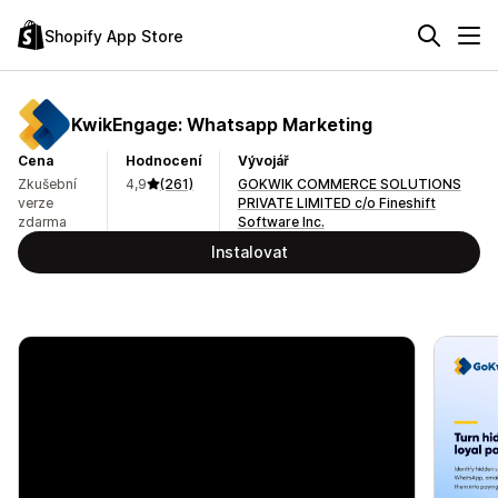
Shopify App Store
KwikEngage: Whatsapp Marketing
Cena
Hodnocení
Vývojář
Zkušební
4,9
(261)
GOKWIK COMMERCE SOLUTIONS
verze
PRIVATE LIMITED c/o Fineshift
zdarma
Software Inc.
Instalovat