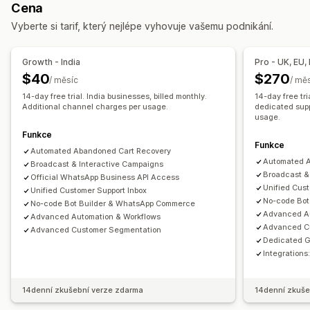
Cena
Nahrání souboru
Analytika agentů
Sledování konverzí
Automatizované postupy
Vyberte si tarif, který nejlépe vyhovuje vašemu podnikání.
Užitečné informace o zákaznících
Možnosti zobrazení
Automatizované odpovědi
Vlastní slevové kódy
Spouštěče
Šablony
Pravidla cílení
Growth - India
Pro - UK, EU
Obnovení košíku
Ověření platby na dobírku
Slevy
Sledování chování
$40
$270
/ měsíc
/ mě
Doporučené produkty
Rychlé odpovědi
14-day free trial. India businesses, billed monthly.
14-day free tr
Upozornění pro dopravu
Additional channel charges per usage.
Aktualizace objednávek
dedicated supp
usage.
Cross-selling
Upselling
Funkce
Funkce
Přizpůsobení
Automated Abandoned Cart Recovery
Automated 
Broadcast & Interactive Campaigns
Emoji a nálepky
Okno chatu
Otevírací doba
Broadcast &
Official WhatsApp Business API Access
Uvítací zprávy
Tlačítka chatu
Označování štítky
Unified Cust
Unified Customer Support Inbox
No-code Bot
No-code Bot Builder & WhatsApp Commerce
Přiřazení chatu
Toky chatu
Advanced Au
Advanced Automation & Workflows
Advanced C
Advanced Customer Segmentation
Dedicated G
Integrations
14denní zkušební verze zdarma
14denní zkuše