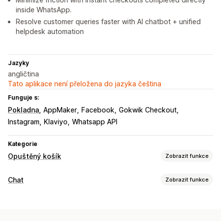
inside WhatsApp.
Resolve customer queries faster with AI chatbot + unified
helpdesk automation
Jazyky
angličtina
Tato aplikace není přeložena do jazyka čeština
Funguje s:
Pokladna
AppMaker
Facebook
Gokwik Checkout
Instagram
Klaviyo
Whatsapp API
Kategorie
Opuštěný košík
Zobrazit funkce
Obnovení košíku
Chat
Zobrazit funkce
E-mailová připomenutí
Personalizované kampaně
Posílání zpráv v reálném čase
Reklamy s opětovným zacílením
Notifikace pomocí SMS
Živý chat
SMS
E-mailový chat
Sociální sítě
Vícekanálové zasílání zpráv
Nabídky slev