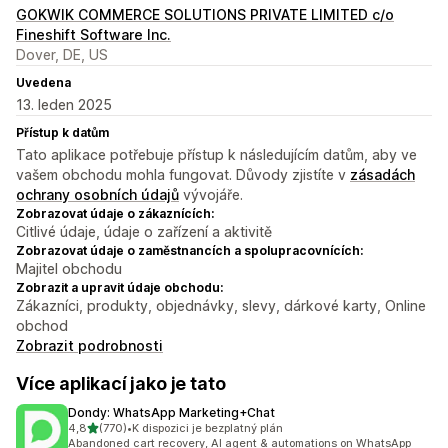
GOKWIK COMMERCE SOLUTIONS PRIVATE LIMITED c/o
Fineshift Software Inc.
Dover, DE, US
Uvedena
13. leden 2025
Přístup k datům
Tato aplikace potřebuje přístup k následujícím datům, aby ve
vašem obchodu mohla fungovat. Důvody zjistíte v
zásadách
ochrany osobních údajů
vývojáře.
Zobrazovat údaje o zákaznících:
Citlivé údaje, údaje o zařízení a aktivitě
Zobrazovat údaje o zaměstnancích a spolupracovnících:
Majitel obchodu
Zobrazit a upravit údaje obchodu:
Zákazníci, produkty, objednávky, slevy, dárkové karty, Online
obchod
Zobrazit podrobnosti
Více aplikací jako je tato
Dondy: WhatsApp Marketing+Chat
z 5 hvězd
4,8
(770)
•
K dispozici je bezplatný plán
Celkový počet recenzí: 770
Abandoned cart recovery, AI agent & automations on WhatsApp