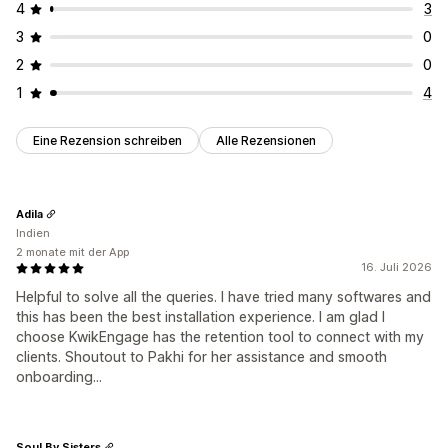
4
3
3
0
2
0
1
4
Eine Rezension schreiben
Alle Rezensionen
Adila
Indien
2 monate mit der App
16. Juli 2026
Helpful to solve all the queries. I have tried many softwares and
this has been the best installation experience. I am glad I
choose KwikEngage has the retention tool to connect with my
clients. Shoutout to Pakhi for her assistance and smooth
onboarding...
Soul By Sisters