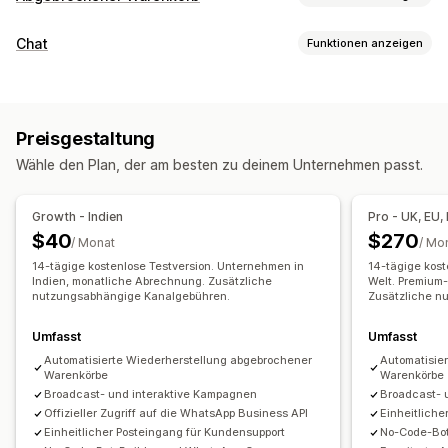
Warenkorbwiederherstellung
Chat
Funktionen anzeigen
E-Mail-Erinnerungen
Personalisierte Kampagnen
Nachrichten in Echtzeit
Retargeting-Anzeigen
SMS-Benachrichtigungen
Live-Chat
SMS
Chat per E-Mail
Social Media
Kanalübergreifendes Messaging
Rabattangebote
Preisgestaltung
Datei-Upload
Agentstatistiken
Kundeneinblicke
Conversion-Tracking
Automatisierte Workflows
Wähle den Plan, der am besten zu deinem Unternehmen passt.
Automatisierte Antworten
Anzeigeoptionen
Warenkorbwiederherstellung
COD-Verifizierung
Rabatte
Benutzerdefinierte Rabattcodes
Trigger
Vorlagen
Growth - Indien
Pro - UK, EU,
Produktempfehlungen
Schnelle Antworten
Targeting-Regeln
Verhaltensverfolgung
$40
$270
/ Monat
/ Mo
Versandbenachrichtigungen
Bestellupdates
Cross-Selling
14-tägige kostenlose Testversion. Unternehmen in
14-tägige kost
Upsell
Indien, monatliche Abrechnung. Zusätzliche
Welt. Premium-
nutzungsabhängige Kanalgebühren.
Zusätzliche n
Anpassung
Umfasst
Umfasst
Emojis und Sticker
Chatfenster
Geschäftszeiten
Automatisierte Wiederherstellung abgebrochener
Automatisie
Begrüßungsnachrichten
Chatschaltflächen
Tagging
Warenkörbe
Warenkörbe
Broadcast- und interaktive Kampagnen
Broadcast- 
Chatzuweisung
Chatflows
Offizieller Zugriff auf die WhatsApp Business API
Einheitliche
Einheitlicher Posteingang für Kundensupport
No-Code-Bo