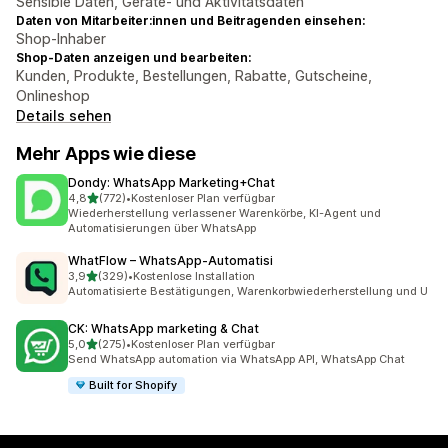
Sensible Daten, Geräte- und Aktivitätsdaten
Daten von Mitarbeiter:innen und Beitragenden einsehen:
Shop-Inhaber
Shop-Daten anzeigen und bearbeiten:
Kunden, Produkte, Bestellungen, Rabatte, Gutscheine,
Onlineshop
Details sehen
Mehr Apps wie diese
Dondy: WhatsApp Marketing+Chat
von 5 Sternen
4,8
(772)
•
Kostenloser Plan verfügbar
772 Rezensionen insgesamt
Wiederherstellung verlassener Warenkörbe, KI-Agent und
Automatisierungen über WhatsApp
WhatFlow – WhatsApp‑Automatisi
von 5 Sternen
3,9
(329)
•
Kostenlose Installation
329 Rezensionen insgesamt
Automatisierte Bestätigungen, Warenkorbwiederherstellung und U
CK: WhatsApp marketing & Chat
von 5 Sternen
5,0
(275)
•
Kostenloser Plan verfügbar
275 Rezensionen insgesamt
Send WhatsApp automation via WhatsApp API, WhatsApp Chat
Built for Shopify