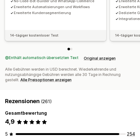
No-Code-Bot-Builder und WhatsApp-Commerce
Erweiterte 
Erweiterte Automatisierungen und Workflows
Erweiterte 
Erweiterte Kundensegmentierung
Dedizierte 
Integratione
14-tägiger kostenloser Test
14-tägiger ko
Enthält automatisch übersetzten Text
Original anzeigen
Alle Gebühren werden in USD berechnet. Wiederkehrende und
nutzungsabhängige Gebühren werden alle 30 Tage in Rechnung
gestellt.
Alle Preisoptionen anzeigen
Rezensionen
(261)
Gesamtbewertung
4,9
5
254