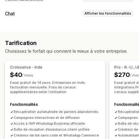
Récupération de panier
Chat
Afficher les fonctionnalités
Rappels par e-mail
Campagnes personnalisées
Messagerie en temps réel
Publicités de reciblage
Notifications par SMS
Chat en direct
SMS
Chat par e-mail
Médias sociaux
Envoi de messages multicanaux
Offres de réduction
Tarification
Importations de fichiers
Analyse des agents
Suivi des conversions
Flux de travail automatisés
Choisissez le forfait qui convient le mieux à votre entreprise.
Informations sur le client
Options d’affichage
Réponses automatisées
Codes de réduction personnalisés
Déclencheurs
Croissance - Inde
Pro - R.-U., 
Récupération de panier
Modèles
Règles de ciblage
Suivi du comportement
$40
$270
/ mois
/ mo
Vérification du paiement à la livraison
Réductions
Essai gratuit de 14 jours. Entreprises en Inde,
Essai gratuit 
Recommandations de produits
facturation mensuelle. Frais de canaux
Réponses rapides
Intégrations P
supplémentaires selon l’utilisation.
canaux supplém
Alertes d’expédition
Mises à jour des commandes
Vente croisée
Vente incitative
Fonctionnalités
Fonctionnalit
Récupération automatisée de paniers abandonnés
Récupératio
Personnalisation
Campagnes interactives et de diffusion
Campagnes in
Emojis et vignettes
Fenêtre de chat
Heures d’ouverture
Accès à l’API WhatsApp Business officielle
Boîte de réc
Boîte de réception d’assistance client unifiée
Créateur de
Message d’accueil
Boutons du chat
Balisage
Créateur de bot sans code et WhatsApp Commerce
Automatisati