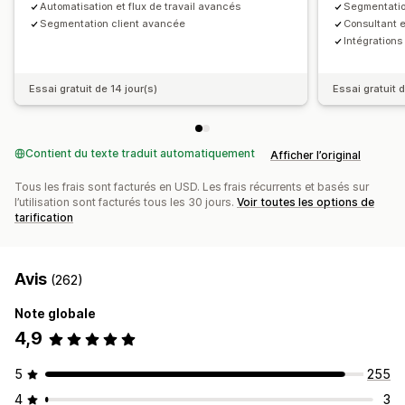
Attribution du chat
Flux de chat
Automatisation et flux de travail avancés
Segmentatio
Segmentation client avancée
Consultant 
Intégrations
Essai gratuit de 14 jour(s)
Essai gratuit d
Contient du texte traduit automatiquement
Afficher l’original
Tous les frais sont facturés en USD. Les frais récurrents et basés sur
l’utilisation sont facturés tous les 30 jours.
Voir toutes les options de
tarification
Avis
(262)
Note globale
4,9
5
255
4
3