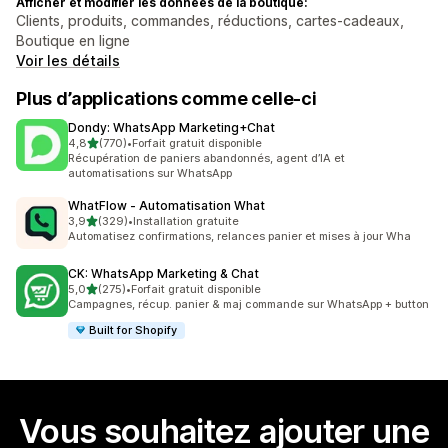
Afficher et modifier les données de la boutique:
Clients, produits, commandes, réductions, cartes-cadeaux,
Boutique en ligne
Voir les détails
Plus d’applications comme celle-ci
Dondy: WhatsApp Marketing+Chat
étoile(s) sur 5
4,8
(770)
•
Forfait gratuit disponible
770 avis au total
Récupération de paniers abandonnés, agent d’IA et
automatisations sur WhatsApp
WhatFlow ‑ Automatisation What
étoile(s) sur 5
3,9
(329)
•
Installation gratuite
329 avis au total
Automatisez confirmations, relances panier et mises à jour Wha
CK: WhatsApp Marketing & Chat
étoile(s) sur 5
5,0
(275)
•
Forfait gratuit disponible
275 avis au total
Campagnes, récup. panier & maj commande sur WhatsApp + button
Built for Shopify
Vous souhaitez ajouter une