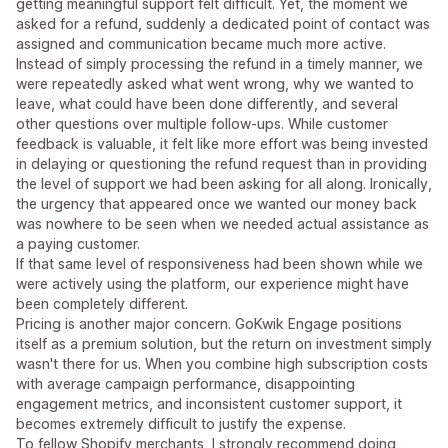
getting meaningful support felt difficult. Yet, the moment we
asked for a refund, suddenly a dedicated point of contact was
assigned and communication became much more active.
Instead of simply processing the refund in a timely manner, we
were repeatedly asked what went wrong, why we wanted to
leave, what could have been done differently, and several
other questions over multiple follow-ups. While customer
feedback is valuable, it felt like more effort was being invested
in delaying or questioning the refund request than in providing
the level of support we had been asking for all along. Ironically,
the urgency that appeared once we wanted our money back
was nowhere to be seen when we needed actual assistance as
a paying customer.
If that same level of responsiveness had been shown while we
were actively using the platform, our experience might have
been completely different.
Pricing is another major concern. GoKwik Engage positions
itself as a premium solution, but the return on investment simply
wasn't there for us. When you combine high subscription costs
with average campaign performance, disappointing
engagement metrics, and inconsistent customer support, it
becomes extremely difficult to justify the expense.
To fellow Shopify merchants, I strongly recommend doing