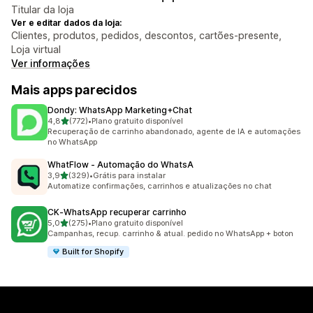
Titular da loja
Ver e editar dados da loja:
Clientes, produtos, pedidos, descontos, cartões-presente,
Loja virtual
Ver informações
Mais apps parecidos
Dondy: WhatsApp Marketing+Chat
de 5 estrelas
4,8
(772)
•
Plano gratuito disponível
772 avaliações ao todo
Recuperação de carrinho abandonado, agente de IA e automações
no WhatsApp
WhatFlow ‑ Automação do WhatsA
de 5 estrelas
3,9
(329)
•
Grátis para instalar
329 avaliações ao todo
Automatize confirmações, carrinhos e atualizações no chat
CK‑WhatsApp recuperar carrinho
de 5 estrelas
5,0
(275)
•
Plano gratuito disponível
275 avaliações ao todo
Campanhas, recup. carrinho & atual. pedido no WhatsApp + boton
Built for Shopify