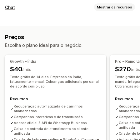
Recuperação de carrinho
Chat
Mostrar os recursos
Lembretes por e-mail
Campanhas personalizadas
Mensagens em tempo real
Anúncios de retargeting
Notificações por SMS
Chat em tempo real
SMS
Conversa por e-mail
Mensagens de vários canais
Ofertas de desconto
Preços
Redes sociais
Upload de arquivo
Análise do agente
Acompanhamento de conversões
Escolha o plano ideal para o negócio.
Insights sobre os clientes
Fluxos de trabalho automatizados
Respostas automatizadas
Opções de exibição
Growth – Índia
Pro – Reino 
Recuperação de carrinho
Códigos de desconto personalizados
Acionadores
$40
$270
/mês
/mês
Verificação de pagamento em dinheiro na entrega
Modelos
Regras de segmentação
Teste grátis de 14 dias. Empresas da Índia,
Teste grátis d
Descontos
faturamento mensal. Cobranças adicionais por canal
Recomendações de produtos
mundo. Integra
Acompanhamento de comportamento
de acordo com o uso.
Cobranças adic
Respostas rápidas
Alertas de frete
Atualizações de pedidos
Cross-sell
Upsell
Recursos
Recursos
Recuperação automatizada de carrinhos
Recuperação
Personalização
abandonados
abandonado
Campanhas interativas e de transmissão
Campanhas i
Emojis e adesivos
Janela de chat
Horário comercial
Acesso oficial à API do WhatsApp Business
Caixa de en
Mensagens de boas-vindas
Botões de chat
unificada
Caixa de entrada de atendimento ao cliente
unificada
Criador de 
Marcação com tag
Atribuição de chat
Flows de chat
Criador de bots sem código e WhatsApp Commerce
Automação e