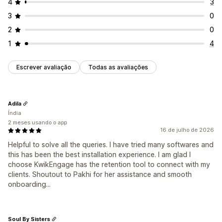
4
3
3
0
2
0
1
4
Escrever avaliação
Todas as avaliações
Adila
Índia
2 meses usando o app
16 de julho de 2026
Helpful to solve all the queries. I have tried many softwares and
this has been the best installation experience. I am glad I
choose KwikEngage has the retention tool to connect with my
clients. Shoutout to Pakhi for her assistance and smooth
onboarding...
Soul By Sisters