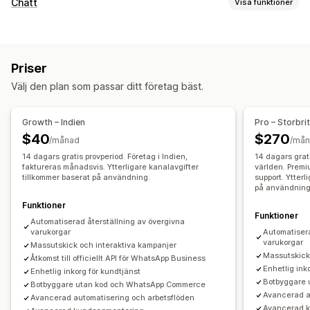
Återställning av varukorg
Chatt
Visa funktioner
E-postpåminnelser
Anpassade kampanjer
Meddelanden i realtid
Återmarknadsföringsannonser
SMS-aviseringar
Livechatt
SMS
Chatt för e-post
Sociala medier
Meddelanden över flera kanaler
Rabatterbjudanden
Priser
Filuppladdning
Agentanalys
Kundinsikter
Konverteringsspårning
Automatiserade arbetsflöden
Välj den plan som passar ditt företag bäst.
Automatiserade svar
Visningsalternativ
Återställning av varukorg
Anpassade rabattkoder
Utlösare
Mallar
Growth – Indien
Pro – Storbri
Verifikation av betalning vid leverans
Rabatter
Regler för målinriktning
Spårning av beteenden
$40
$270
/månad
/må
Produktrekommendationer
Snabba svar
14 dagars gratis provperiod. Företag i Indien,
14 dagars grat
Leveransaviseringar
faktureras månadsvis. Ytterligare kanalavgifter
Orderuppdateringar
Korsförsäljning
världen. Premi
tillkommer baserat på användning.
support. Ytterl
Merförsäljning
på användning
Funktioner
Anpassning
Funktioner
Automatiserad återställning av övergivna
Emojis och klistermärken
Chattfönster
Öppettider
varukorgar
Automatisera
varukorgar
Massutskick och interaktiva kampanjer
Välkomstmeddelanden
Chattknappar
Taggning
Massutskick
Åtkomst till officiellt API för WhatsApp Business
Chattuppdrag
Chattflöden
Enhetlig ink
Enhetlig inkorg för kundtjänst
Botbyggare
Botbyggare utan kod och WhatsApp Commerce
Avancerad a
Avancerad automatisering och arbetsflöden
Avancerad 