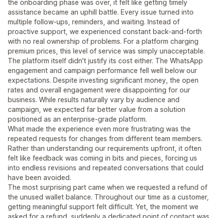
the onboarding phase was over, it felt like getting timely
assistance became an uphill battle. Every issue turned into
multiple follow-ups, reminders, and waiting. Instead of
proactive support, we experienced constant back-and-forth
with no real ownership of problems. For a platform charging
premium prices, this level of service was simply unacceptable.
The platform itself didn't justify its cost either. The WhatsApp
engagement and campaign performance fell well below our
expectations. Despite investing significant money, the open
rates and overall engagement were disappointing for our
business. While results naturally vary by audience and
campaign, we expected far better value from a solution
positioned as an enterprise-grade platform.
What made the experience even more frustrating was the
repeated requests for changes from different team members.
Rather than understanding our requirements upfront, it often
felt like feedback was coming in bits and pieces, forcing us
into endless revisions and repeated conversations that could
have been avoided.
The most surprising part came when we requested a refund of
the unused wallet balance. Throughout our time as a customer,
getting meaningful support felt difficult. Yet, the moment we
asked for a refund, suddenly a dedicated point of contact was