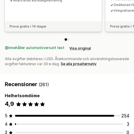
Avancerad kundsegmentering
Dedikerad ti
Integratione
Prova gratis i 14 dagar
Prova gratis i
Innehåller automatöversatt text
Visa original
Alla avgifter debiteras i USD. Återkommande och användningsbaserade
avgifter faktureras var 30:e dag.
Se alla prisalternativ
Recensioner
(261)
Helhetsomdöme
4,9
5
254
4
3
3
0