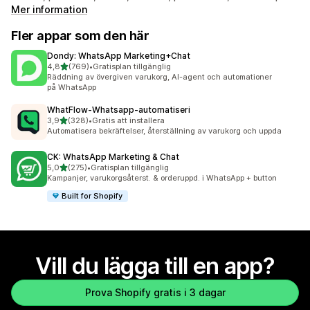
Mer information
Fler appar som den här
Dondy: WhatsApp Marketing+Chat
av 5 stjärnor
4,8
(769)
•
Gratisplan tillgänglig
769 recensioner totalt
Räddning av övergiven varukorg, AI-agent och automationer
på WhatsApp
WhatFlow‑Whatsapp‑automatiseri
av 5 stjärnor
3,9
(328)
•
Gratis att installera
328 recensioner totalt
Automatisera bekräftelser, återställning av varukorg och uppda
CK: WhatsApp Marketing & Chat
av 5 stjärnor
5,0
(275)
•
Gratisplan tillgänglig
275 recensioner totalt
Kampanjer, varukorgsåterst. & orderuppd. i WhatsApp + button
Built for Shopify
Vill du lägga till en app?
Prova Shopify gratis i 3 dagar