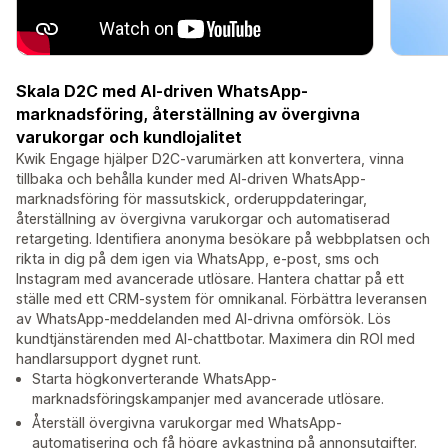
Skala D2C med AI-driven WhatsApp-
marknadsföring, återställning av övergivna
varukorgar och kundlojalitet
Kwik Engage hjälper D2C-varumärken att konvertera, vinna
tillbaka och behålla kunder med AI-driven WhatsApp-
marknadsföring för massutskick, orderuppdateringar,
återställning av övergivna varukorgar och automatiserad
retargeting. Identifiera anonyma besökare på webbplatsen och
rikta in dig på dem igen via WhatsApp, e-post, sms och
Instagram med avancerade utlösare. Hantera chattar på ett
ställe med ett CRM-system för omnikanal. Förbättra leveransen
av WhatsApp-meddelanden med AI-drivna omförsök. Lös
kundtjänstärenden med AI-chattbotar. Maximera din ROI med
handlarsupport dygnet runt.
Starta högkonverterande WhatsApp-
marknadsföringskampanjer med avancerade utlösare.
Återställ övergivna varukorgar med WhatsApp-
automatisering och få högre avkastning på annonsutgifter.