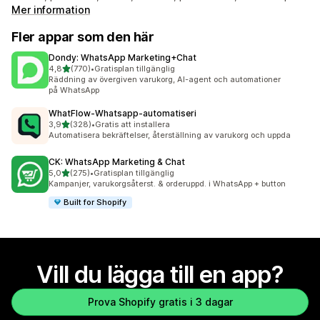
Mer information
Fler appar som den här
Dondy: WhatsApp Marketing+Chat
av 5 stjärnor
4,8
(770)
•
Gratisplan tillgänglig
770 recensioner totalt
Räddning av övergiven varukorg, AI-agent och automationer
på WhatsApp
WhatFlow‑Whatsapp‑automatiseri
av 5 stjärnor
3,9
(328)
•
Gratis att installera
328 recensioner totalt
Automatisera bekräftelser, återställning av varukorg och uppda
CK: WhatsApp Marketing & Chat
av 5 stjärnor
5,0
(275)
•
Gratisplan tillgänglig
275 recensioner totalt
Kampanjer, varukorgsåterst. & orderuppd. i WhatsApp + button
Built for Shopify
Vill du lägga till en app?
Prova Shopify gratis i 3 dagar