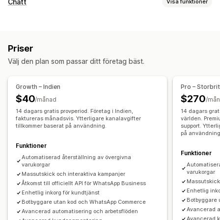
Återställning av varukorg
Chatt
Visa funktioner
E-postpåminnelser
Anpassade kampanjer
Meddelanden i realtid
Återmarknadsföringsannonser
SMS-aviseringar
Livechatt
SMS
Chatt för e-post
Sociala medier
Meddelanden över flera kanaler
Rabatterbjudanden
Priser
Filuppladdning
Agentanalys
Kundinsikter
Konverteringsspårning
Automatiserade arbetsflöden
Välj den plan som passar ditt företag bäst.
Automatiserade svar
Visningsalternativ
Återställning av varukorg
Anpassade rabattkoder
Utlösare
Mallar
Growth – Indien
Pro – Storbri
Verifikation av betalning vid leverans
Rabatter
Regler för målinriktning
Spårning av beteenden
$40
$270
/månad
/må
Produktrekommendationer
Snabba svar
14 dagars gratis provperiod. Företag i Indien,
14 dagars grat
Leveransaviseringar
faktureras månadsvis. Ytterligare kanalavgifter
Orderuppdateringar
Korsförsäljning
världen. Premi
tillkommer baserat på användning.
support. Ytterl
Merförsäljning
på användning
Funktioner
Anpassning
Funktioner
Automatiserad återställning av övergivna
Emojis och klistermärken
Chattfönster
Öppettider
varukorgar
Automatisera
varukorgar
Massutskick och interaktiva kampanjer
Välkomstmeddelanden
Chattknappar
Taggning
Massutskick
Åtkomst till officiellt API för WhatsApp Business
Chattuppdrag
Chattflöden
Enhetlig ink
Enhetlig inkorg för kundtjänst
Botbyggare
Botbyggare utan kod och WhatsApp Commerce
Avancerad a
Avancerad automatisering och arbetsflöden
Avancerad 