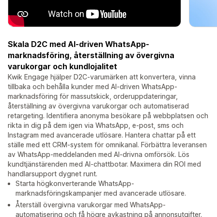
Skala D2C med AI-driven WhatsApp-
marknadsföring, återställning av övergivna
varukorgar och kundlojalitet
Kwik Engage hjälper D2C-varumärken att konvertera, vinna
tillbaka och behålla kunder med AI-driven WhatsApp-
marknadsföring för massutskick, orderuppdateringar,
återställning av övergivna varukorgar och automatiserad
retargeting. Identifiera anonyma besökare på webbplatsen och
rikta in dig på dem igen via WhatsApp, e-post, sms och
Instagram med avancerade utlösare. Hantera chattar på ett
ställe med ett CRM-system för omnikanal. Förbättra leveransen
av WhatsApp-meddelanden med AI-drivna omförsök. Lös
kundtjänstärenden med AI-chattbotar. Maximera din ROI med
handlarsupport dygnet runt.
Starta högkonverterande WhatsApp-
marknadsföringskampanjer med avancerade utlösare.
Återställ övergivna varukorgar med WhatsApp-
automatisering och få högre avkastning på annonsutgifter.