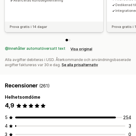
Avancerad kundsegmentering
Dedikerad ti
Integratione
Prova gratis i 14 dagar
Prova gratis i
Innehåller automatöversatt text
Visa original
Alla avgifter debiteras i USD. Återkommande och användningsbaserade
avgifter faktureras var 30:e dag.
Se alla prisalternativ
Recensioner
(261)
Helhetsomdöme
4,9
5
254
4
3
3
0