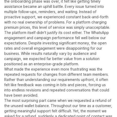
the onboarding phase was over, it felt like getting timely
assistance became an uphill battle. Every issue turned into
multiple follow-ups, reminders, and waiting. Instead of
proactive support, we experienced constant back-and-forth
with no real ownership of problems. For a platform charging
premium prices, this level of service was simply unacceptable.
The platform itself didn't justify its cost either. The WhatsApp
engagement and campaign performance fell well below our
expectations. Despite investing significant money, the open
rates and overall engagement were disappointing for our
business. While results naturally vary by audience and
campaign, we expected far better value from a solution
positioned as an enterprise-grade platform.
What made the experience even more frustrating was the
repeated requests for changes from different team members.
Rather than understanding our requirements upfront, it often
felt like feedback was coming in bits and pieces, forcing us
into endless revisions and repeated conversations that could
have been avoided.
The most surprising part came when we requested a refund of
the unused wallet balance. Throughout our time as a customer,
getting meaningful support felt difficult. Yet, the moment we
asked for a refund, suddenly a dedicated point of contact was