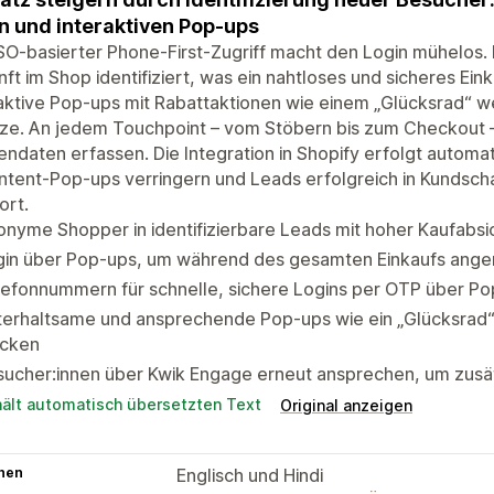
n und interaktiven Pop-ups
SO-basierter Phone-First-Zugriff macht den Login mühelos.
ft im Shop identifiziert, was ein nahtloses und sicheres Ein
raktive Pop-ups mit Rabattaktionen wie einem „Glücksrad“
ze. An jedem Touchpoint – vom Stöbern bis zum Checkout – 
ndaten erfassen. Die Integration in Shopify erfolgt automa
Intent-Pop-ups verringern und Leads erfolgreich in Kundsch
ort.
nyme Shopper in identifizierbare Leads mit hoher Kaufabs
gin über Pop-ups, um während des gesamten Einkaufs ange
lefonnummern für schnelle, sichere Logins per OTP über P
terhaltsame und ansprechende Pop-ups wie ein „Glücksrad“
cken
ucher:innen über Kwik Engage erneut ansprechen, um zusät
hält automatisch übersetzten Text
Original anzeigen
hen
Englisch und Hindi