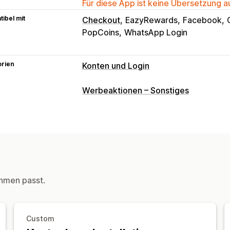
Für diese App ist keine Übersetzung 
ibel mit
Checkout
EazyRewards
Facebook
PopCoins
WhatsApp Login
orien
Konten und Login
Kunden-Logins
Werbeaktionen – Sonstiges
Einmalige Anmeldung (SSO)
SMS-Ver
Einmaliges Passwort (OTP)
Kundenbetreuung
Profile
Tagging
hmen passt.
Custom