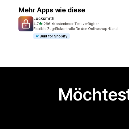
Mehr Apps wie diese
Locksmith
von 5 Sternen
4,7
(286)
•
Kostenloser Test verfügbar
286 Rezensionen insgesamt
Flexible Zugriffskontrolle für den Onlineshop-Kanal
Built for Shopify
Möchtest