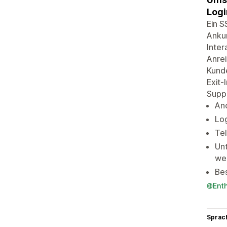
Logi
Ein S
Ankun
Inte
Anrei
Kunde
Exit-
Supp
Ano
Lo
Te
Un
we
Bes
Ent
Sprac