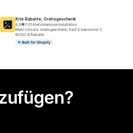
Kite Rabatte, Gratisgeschenk
von 5 Sternen
4,9
(1.014)
•
Kostenlose Installation
1014 Rezensionen insgesamt
Mehr Umsatz: Gratisgeschenk, Kauf X bekomme Y,
BOGO & Rabatte
Built for Shopify
nzufügen?