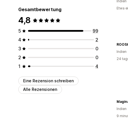
Indien
Etwa e
Gesamtbewertung
4,8
5
99
4
2
ROOS
3
0
Indien
2
0
24 tag
1
4
Eine Rezension schreiben
Alle Rezensionen
Magin
Indien
9 minu