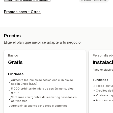
Inicio de sesión del cliente
Promociones - Otros
Inicio de sesión único (SSO)
Verificación por SMS
Contraseña de un solo uso (OTP)
Gestión de cuenta
Precios
Perfiles
Etiquetas
Elige el plan que mejor se adapte a tu negocio.
Básico
Personalizad
Gratis
Instalac
Pase exclusiv
Funciones
Funciones
Aumenta los inicios de sesión con el inicio de
sesión único (SSO)
Todas las fu
5.000 créditos de inicio de sesión mensuales
Créditos de 
gratis
Vuelve a ca
Ventanas emergentes de marketing basadas en
Atención al 
activadores
Atención al cliente por correo electrónico