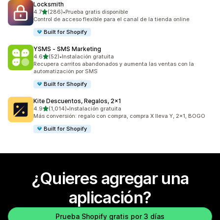
Locksmith
de 5 estrellas
4.7
(286)
•
Prueba gratis disponible
286 reseñas en total
Control de acceso flexible para el canal de la tienda online
Built for Shopify
YSMS ‑ SMS Marketing
de 5 estrellas
4.6
(52)
•
Instalación gratuita
52 reseñas en total
Recupera carritos abandonados y aumenta las ventas con la
automatización por SMS
Built for Shopify
Kite Descuentos, Regalos, 2x1
de 5 estrellas
4.9
(1,014)
•
Instalación gratuita
1014 reseñas en total
Más conversión: regalo con compra, compra X lleva Y, 2x1, BOGO
Built for Shopify
¿Quieres agregar una
aplicación?
Prueba Shopify gratis por 3 días