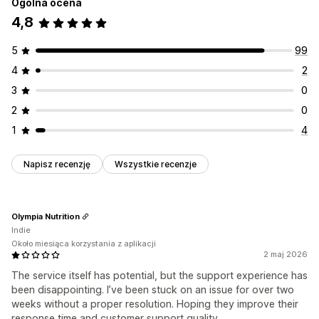
Ogólna ocena
4,8
5
99
4
2
3
0
2
0
1
4
Napisz recenzję
Wszystkie recenzje
Olympia Nutrition
Indie
Około miesiąca korzystania z aplikacji
2 maj 2026
The service itself has potential, but the support experience has
been disappointing. I’ve been stuck on an issue for over two
weeks without a proper resolution. Hoping they improve their
response time and customer support quality.