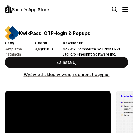
Shopify App Store
KwikPass: OTP‑login & Popups
Ceny
Ocena
Deweloper
Bezpłatna
4,8
(105)
GoKwik Commerce Solutions Pvt.
instalacja
Ltd. c/o Fineshift Software Inc.
Zainstaluj
Wyświetl sklep w wersji demonstracyjnej