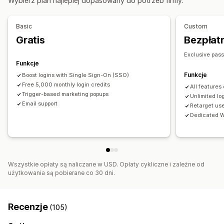
Wybierz plan najlepiej dopasowany do potrzeb firmy.
Basic
Custom
Gratis
Bezpłatn
Exclusive pas
Funkcje
Funkcje
Boost logins with Single Sign-On (SSO)
Free 5,000 monthly login credits
All features
Trigger-based marketing popups
Unlimited lo
Email support
Retarget us
Dedicated W
Wszystkie opłaty są naliczane w USD. Opłaty cykliczne i zależne od
użytkowania są pobierane co 30 dni.
Recenzje
(105)