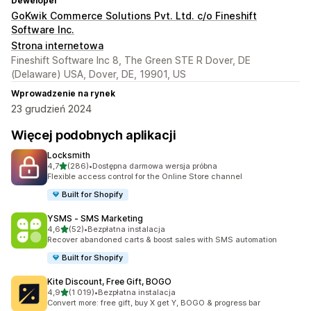
Deweloper
GoKwik Commerce Solutions Pvt. Ltd. c/o Fineshift
Software Inc.
Strona internetowa
Fineshift Software Inc 8, The Green STE R Dover, DE
(Delaware) USA, Dover, DE, 19901, US
Wprowadzenie na rynek
23 grudzień 2024
Więcej podobnych aplikacji
Locksmith
na 5 gwiazdek
4,7
(286)
•
Dostępna darmowa wersja próbna
Łączna liczba recenzji: 286
Flexible access control for the Online Store channel
Built for Shopify
YSMS ‑ SMS Marketing
na 5 gwiazdek
4,6
(52)
•
Bezpłatna instalacja
Łączna liczba recenzji: 52
Recover abandoned carts & boost sales with SMS automation
Built for Shopify
Kite Discount, Free Gift, BOGO
na 5 gwiazdek
4,9
(1 019)
•
Bezpłatna instalacja
Łączna liczba recenzji: 1019
Convert more: free gift, buy X get Y, BOGO & progress bar