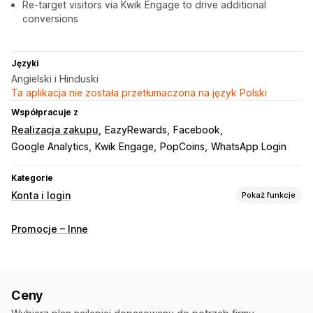
Re-target visitors via Kwik Engage to drive additional
conversions
Języki
Angielski i Hinduski
Ta aplikacja nie została przetłumaczona na język Polski
Współpracuje z
Realizacja zakupu
EazyRewards
Facebook
Google Analytics
Kwik Engage
PopCoins
WhatsApp Login
Kategorie
Konta i login
Pokaż funkcje
Logowanie klienta
Promocje – Inne
Jednokrotne logowanie (SSO)
Weryfikacja SMS
Hasło jednorazowe (OTP)
Zarządzanie kontem
Ceny
Profile
Oznaczanie