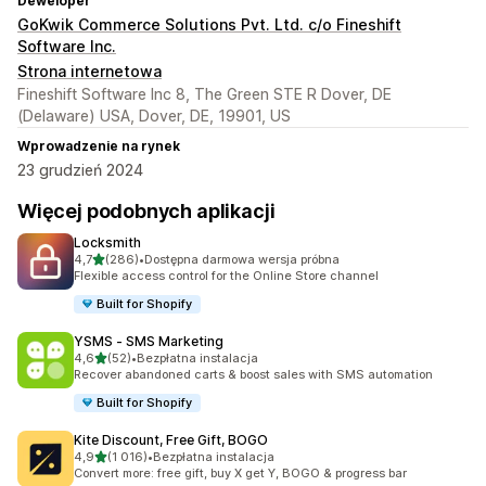
Deweloper
GoKwik Commerce Solutions Pvt. Ltd. c/o Fineshift
Software Inc.
Strona internetowa
Fineshift Software Inc 8, The Green STE R Dover, DE
(Delaware) USA, Dover, DE, 19901, US
Wprowadzenie na rynek
23 grudzień 2024
Więcej podobnych aplikacji
Locksmith
na 5 gwiazdek
4,7
(286)
•
Dostępna darmowa wersja próbna
Łączna liczba recenzji: 286
Flexible access control for the Online Store channel
Built for Shopify
YSMS ‑ SMS Marketing
na 5 gwiazdek
4,6
(52)
•
Bezpłatna instalacja
Łączna liczba recenzji: 52
Recover abandoned carts & boost sales with SMS automation
Built for Shopify
Kite Discount, Free Gift, BOGO
na 5 gwiazdek
4,9
(1 016)
•
Bezpłatna instalacja
Łączna liczba recenzji: 1016
Convert more: free gift, buy X get Y, BOGO & progress bar