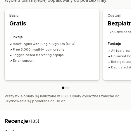
Wybierz plan najlepiej dopasowany do potrzeb firmy.
Basic
Custom
Gratis
Bezpłatn
Exclusive pas
Funkcje
Funkcje
Boost logins with Single Sign-On (SSO)
Free 5,000 monthly login credits
All features
Trigger-based marketing popups
Unlimited lo
Email support
Retarget us
Dedicated W
Wszystkie opłaty są naliczane w USD. Opłaty cykliczne i zależne od
użytkowania są pobierane co 30 dni.
Recenzje
(105)