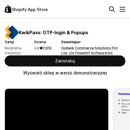
Shopify App Store
KwikPass: OTP‑login & Popups
Ceny
Ocena
Deweloper
Bezpłatna
4,8
(105)
GoKwik Commerce Solutions Pvt.
instalacja
Ltd. c/o Fineshift Software Inc.
Zainstaluj
Wyświetl sklep w wersji demonstracyjnej