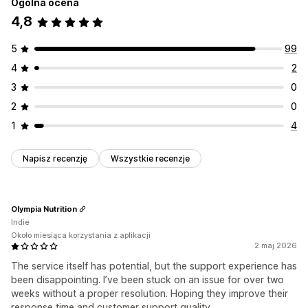
Ogólna ocena
4,8
5
99
4
2
3
0
2
0
1
4
Napisz recenzję
Wszystkie recenzje
Olympia Nutrition
Indie
Około miesiąca korzystania z aplikacji
2 maj 2026
The service itself has potential, but the support experience has
been disappointing. I’ve been stuck on an issue for over two
weeks without a proper resolution. Hoping they improve their
response time and customer support quality.