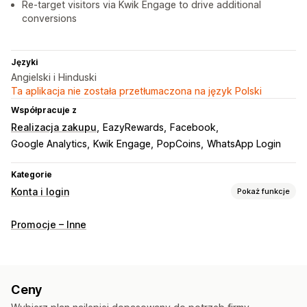
Re-target visitors via Kwik Engage to drive additional
conversions
Języki
Angielski i Hinduski
Ta aplikacja nie została przetłumaczona na język Polski
Współpracuje z
Realizacja zakupu
EazyRewards
Facebook
Google Analytics
Kwik Engage
PopCoins
WhatsApp Login
Kategorie
Konta i login
Pokaż funkcje
Logowanie klienta
Promocje – Inne
Jednokrotne logowanie (SSO)
Weryfikacja SMS
Hasło jednorazowe (OTP)
Zarządzanie kontem
Ceny
Profile
Oznaczanie