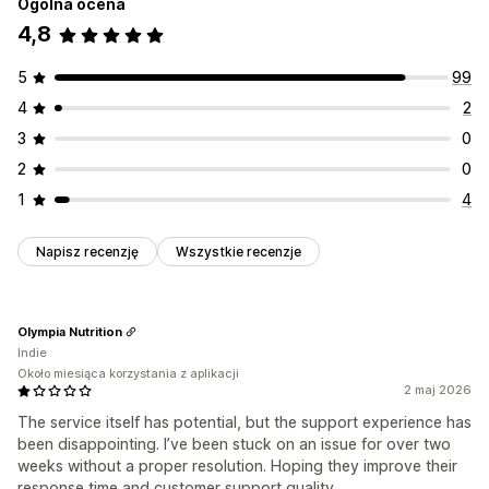
Ogólna ocena
4,8
5
99
4
2
3
0
2
0
1
4
Napisz recenzję
Wszystkie recenzje
Olympia Nutrition
Indie
Około miesiąca korzystania z aplikacji
2 maj 2026
The service itself has potential, but the support experience has
been disappointing. I’ve been stuck on an issue for over two
weeks without a proper resolution. Hoping they improve their
response time and customer support quality.