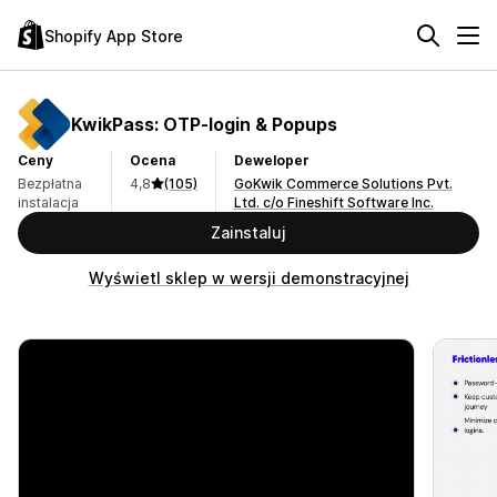
Shopify App Store
KwikPass: OTP‑login & Popups
Ceny
Ocena
Deweloper
Bezpłatna
4,8
(105)
GoKwik Commerce Solutions Pvt.
instalacja
Ltd. c/o Fineshift Software Inc.
Zainstaluj
Wyświetl sklep w wersji demonstracyjnej