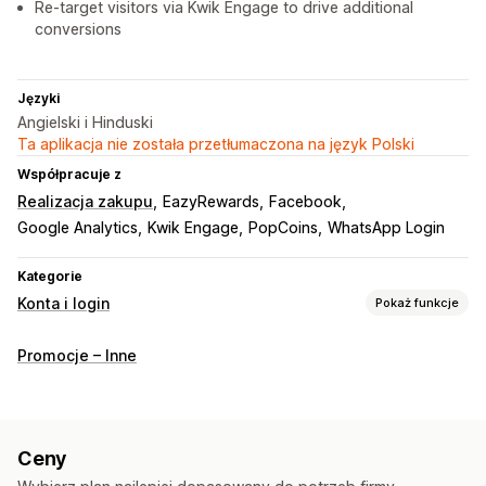
Re-target visitors via Kwik Engage to drive additional
conversions
Języki
Angielski i Hinduski
Ta aplikacja nie została przetłumaczona na język Polski
Współpracuje z
Realizacja zakupu
EazyRewards
Facebook
Google Analytics
Kwik Engage
PopCoins
WhatsApp Login
Kategorie
Konta i login
Pokaż funkcje
Logowanie klienta
Promocje – Inne
Jednokrotne logowanie (SSO)
Weryfikacja SMS
Hasło jednorazowe (OTP)
Zarządzanie kontem
Ceny
Profile
Oznaczanie