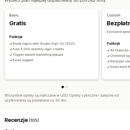
Wybierz plan najlepiej dopasowany do potrzeb firmy.
Basic
Custom
Gratis
Bezpłatn
Exclusive pas
Funkcje
Funkcje
Boost logins with Single Sign-On (SSO)
Free 5,000 monthly login credits
All features
Trigger-based marketing popups
Unlimited lo
Email support
Retarget us
Dedicated W
Wszystkie opłaty są naliczane w USD. Opłaty cykliczne i zależne od
użytkowania są pobierane co 30 dni.
Recenzje
(105)