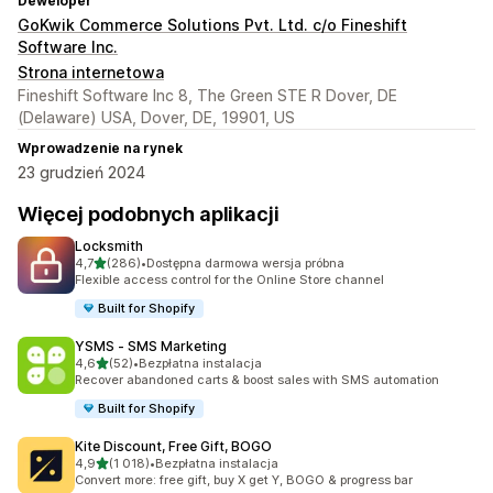
Deweloper
GoKwik Commerce Solutions Pvt. Ltd. c/o Fineshift
Software Inc.
Strona internetowa
Fineshift Software Inc 8, The Green STE R Dover, DE
(Delaware) USA, Dover, DE, 19901, US
Wprowadzenie na rynek
23 grudzień 2024
Więcej podobnych aplikacji
Locksmith
na 5 gwiazdek
4,7
(286)
•
Dostępna darmowa wersja próbna
Łączna liczba recenzji: 286
Flexible access control for the Online Store channel
Built for Shopify
YSMS ‑ SMS Marketing
na 5 gwiazdek
4,6
(52)
•
Bezpłatna instalacja
Łączna liczba recenzji: 52
Recover abandoned carts & boost sales with SMS automation
Built for Shopify
Kite Discount, Free Gift, BOGO
na 5 gwiazdek
4,9
(1 018)
•
Bezpłatna instalacja
Łączna liczba recenzji: 1018
Convert more: free gift, buy X get Y, BOGO & progress bar