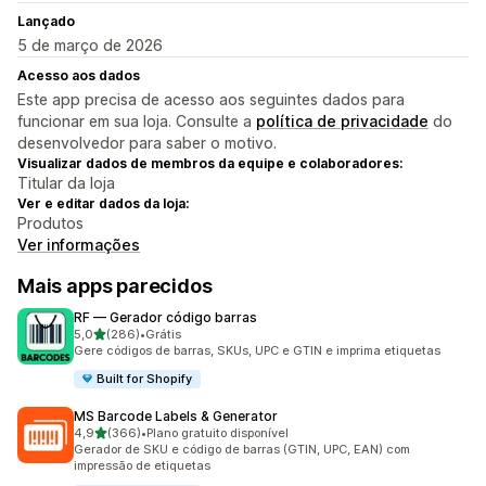
Lançado
5 de março de 2026
Acesso aos dados
Este app precisa de acesso aos seguintes dados para
funcionar em sua loja. Consulte a
política de privacidade
do
desenvolvedor para saber o motivo.
Visualizar dados de membros da equipe e colaboradores:
Titular da loja
Ver e editar dados da loja:
Produtos
Ver informações
Mais apps parecidos
RF — Gerador código barras
de 5 estrelas
5,0
(286)
•
Grátis
286 avaliações ao todo
Gere códigos de barras, SKUs, UPC e GTIN e imprima etiquetas
Built for Shopify
MS Barcode Labels & Generator
de 5 estrelas
4,9
(366)
•
Plano gratuito disponível
366 avaliações ao todo
Gerador de SKU e código de barras (GTIN, UPC, EAN) com
impressão de etiquetas