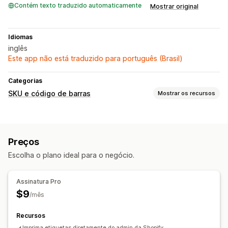
Contém texto traduzido automaticamente
Mostrar original
Idiomas
inglês
Este app não está traduzido para português (Brasil)
Categorias
SKU e código de barras
Mostrar os recursos
Gerenciamento de código de barras
Geração automática
Geração em massa
Preços
Modelos personalizados
Escolha o plano ideal para o negócio.
Gerenciamento de SKU
Integração do código de barras
Assinatura Pro
$9
Impressão de etiquetas
/mês
Impressão em massa
Modelos personalizados
Recursos
Elementos personalizados
Layouts automáticos
Imprima etiquetas diretamente do admin da Shopify