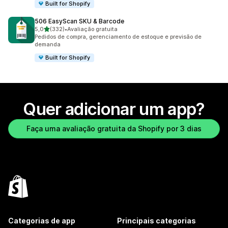
Built for Shopify
506 EasyScan SKU & Barcode
de 5 estrelas
5,0
(332)
•
Avaliação gratuita
332 avaliações ao todo
Pedidos de compra, gerenciamento de estoque e previsão de
demanda
Built for Shopify
Quer adicionar um app?
Faça uma avaliação gratuita da Shopify por 3 dias
Categorias de app
Principais categorias