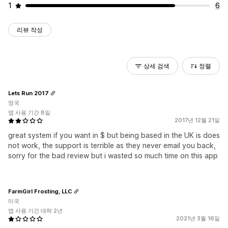
1
6
리뷰 작성
상세 검색
정렬
Lets Run 2017
영국
앱 사용 기간 8일
2017년 12월 21일
great system if you want in $ but being based in the UK is does
not work, the support is terrible as they never email you back,
sorry for the bad review but i wasted so much time on this app
FarmGirl Frosting, LLC
미국
앱 사용 기간 대략 2년
2021년 3월 16일