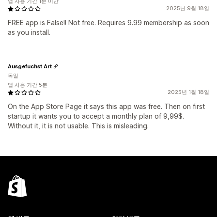
앱 사용 기간 1분 미만
2025년 9월 18일
FREE app is False!! Not free. Requires 9.99 membership as soon
as you install.
Ausgefuchst Art
독일
앱 사용 기간 5분
2025년 1월 18일
On the App Store Page it says this app was free. Then on first
startup it wants you to accept a monthly plan of 9,99$.
Without it, it is not usable. This is misleading.