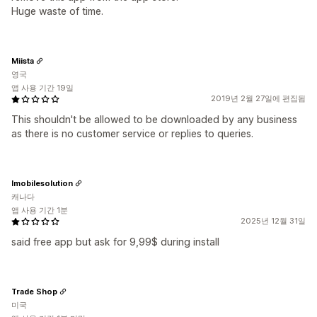
Huge waste of time.
Miista
영국
앱 사용 기간 19일
2019년 2월 27일에 편집됨
This shouldn't be allowed to be downloaded by any business
as there is no customer service or replies to queries.
Imobilesolution
캐나다
앱 사용 기간 1분
2025년 12월 31일
said free app but ask for 9,99$ during install
Trade Shop
미국