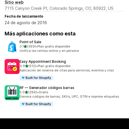
Sitio web
7115 Canyon Creek Pt, Colorado Springs, CO, 80922, US
Fecha de lanzamiento
24 de agosto de 2016
Más aplicaciones como esta
Point of Sale
de 5 estrellas
3.1
(389)
•
Plan gratis disponible
389 reseñas en total
Unifica las ventas online y en persona
Easy Appointment Booking
de 5 estrellas
4.9
(512)
•
Plan gratis disponible
512 reseñas en total
Aplicación de reserva de citas para servicios, eventos y clas
Built for Shopify
RF — Generador códigos barras
de 5 estrellas
5.0
(286)
•
Gratis
286 reseñas en total
Genera códigos de barras, SKUs, UPC, GTIN e imprime etiquetas
Built for Shopify