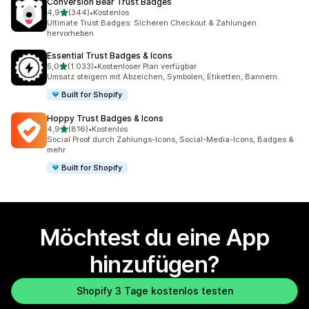
Conversion Bear Trust Badges
von 5 Sternen
4,9
(344)
•
Kostenlos
344 Rezensionen insgesamt
Ultimate Trust Badges: Sicheren Checkout & Zahlungen
hervorheben
Essential Trust Badges & Icons
von 5 Sternen
5,0
(1.033)
•
Kostenloser Plan verfügbar
1033 Rezensionen insgesamt
Umsatz steigern mit Abzeichen, Symbolen, Etiketten, Bannern.
Built for Shopify
Hoppy Trust Badges & Icons
von 5 Sternen
4,9
(816)
•
Kostenlos
816 Rezensionen insgesamt
Social Proof durch Zahlungs-Icons, Social-Media-Icons, Badges &
mehr
Built for Shopify
Möchtest du eine App
hinzufügen?
Shopify 3 Tage kostenlos testen