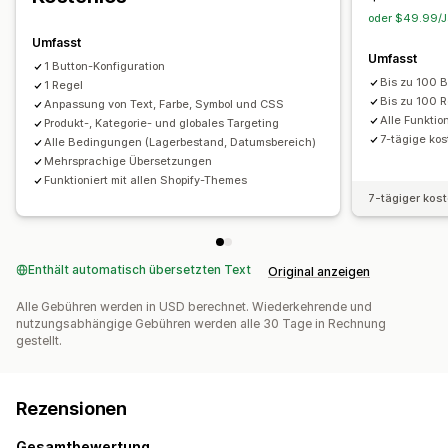
oder $49.99/Ja
Umfasst
Umfasst
1 Button-Konfiguration
Bis zu 100 
1 Regel
Bis zu 100 
Anpassung von Text, Farbe, Symbol und CSS
Alle Funktio
Produkt-, Kategorie- und globales Targeting
7-tägige kos
Alle Bedingungen (Lagerbestand, Datumsbereich)
Mehrsprachige Übersetzungen
Funktioniert mit allen Shopify-Themes
7-tägiger kos
Enthält automatisch übersetzten Text
Original anzeigen
Alle Gebühren werden in USD berechnet. Wiederkehrende und
nutzungsabhängige Gebühren werden alle 30 Tage in Rechnung
gestellt.
Rezensionen
Gesamtbewertung