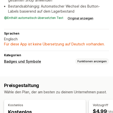
gesamten Shop anwenden
Bestandsabhängig: Automatischer Wechsel des Button-
Labels basierend auf dem Lagerbestand
Enthält automatisch übersetzten Text
Original anzeigen
Sprachen
Englisch
Für diese App ist keine Übersetzung auf Deutsch vorhanden.
Kategorien
Badges und Symbole
Funktionen anzeigen
Symboltypen
Benutzerdefiniert
Preisgestaltung
Anpassung
Wähle den Plan, der am besten zu deinem Unternehmen passt.
Hintergründe
Rahmen
Farben
Benutzerdefinierter Text
Styling
Kostenlos
Vollzugriff
$4.99
Kostenlos
/ M