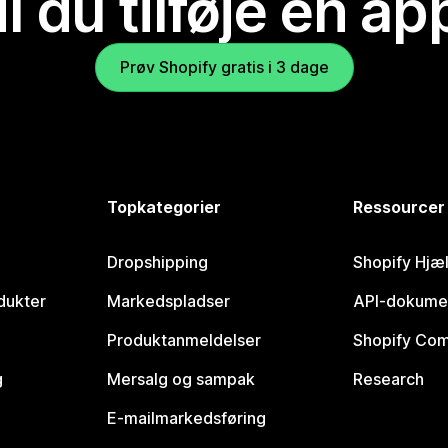
il du tilføje en ap
Prøv Shopify gratis i 3 dage
Topkategorier
Ressourcer
Dropshipping
Shopify Hjæ
dukter
Markedspladser
API-dokume
Produktanmeldelser
Shopify Co
g
Mersalg og sampak
Research
E-mailmarkedsføring