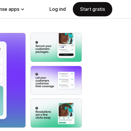
se apps
Log ind
Start gratis