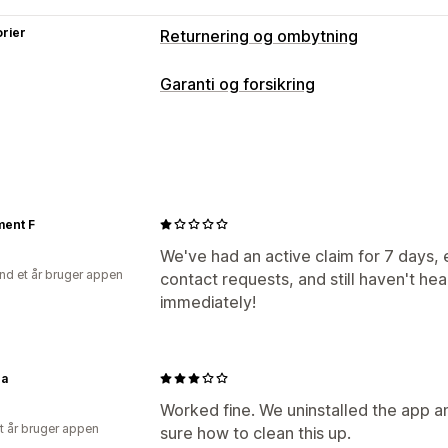
rier
Returnering og ombytning
Returneringsmuligheder
Garanti og forsikring
Automatiske refusioner
Manuelle ref
Dækningstype
Gavekort
Tilgodebeviser
Rabatkod
Levering
Stjålne pakker
Forsvundne
Returbehandling
Udvidet garanti
Returneringer og om
Automatiske godkendelser
Returner
Tilmeldingsoplevelse
ment F
Årsager til returnering
Fragtlabels
R
Side med indkøbskurv
Betaling
Tilp
We've had an active claim for 7 days,
Mailnotifikationer
Tilpasset branding
nd et år bruger appen
contact requests, and still haven't he
Administration af reklamationer
immediately!
Automatisk håndtering
Portal til rek
Kontrolpanel til reklamationer
Sporin
ra
Worked fine. We uninstalled the app and
et år bruger appen
sure how to clean this up.