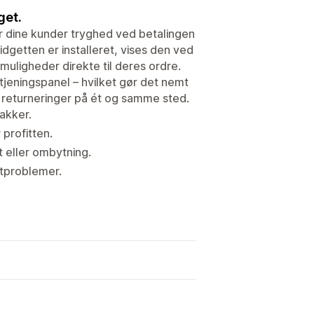
get.
r dine kunder tryghed ved betalingen
getten er installeret, vises den ved
uligheder direkte til deres ordre.
tjeningspanel – hvilket gør det nemt
 returneringer på ét og samme sted.
akker.
profitten.
t eller ombytning.
ktproblemer.