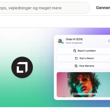
Gennem
ri med udvalgte billeder