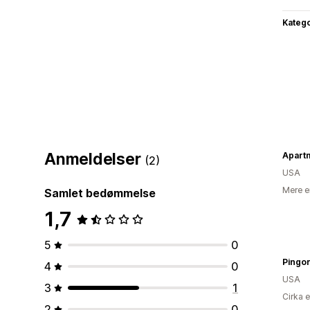
Katego
Anmeldelser
Apart
(2)
USA
Mere e
Samlet bedømmelse
1,7
5
0
Pingo
4
0
USA
3
1
Cirka 
2
0