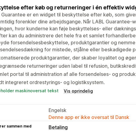
yttelse efter køb og returneringer i én effektiv wid
Guarantee er en widget til beskyttelse efter køb, som give
mtidig forenkler dine arbejdsgange. Når LABL Guarantee-wid
ingen, hvor kunderne kan føje beskyttelses- eller dækningsm
ter kan du administrere det hele fra et samlet forhandlerbe
lbyde forsendelsesbeskyttelse, produktgarantier og nemme
sendelsesdækning for mistede, stjålne eller beskadigede p
omatiserede produktgarantier, der skaber loyalitet og øger 
grænsede returneringer uden label til refusion, butikskredi
let portal til administration af alle forsendelses- og produ
dt integreret ordrestyrings- og logistiksystem.
eholder maskinoversat tekst
Vis oprindelig
Engelsk
Denne app er ikke oversat til Dansk
rer sammen med
Betaling