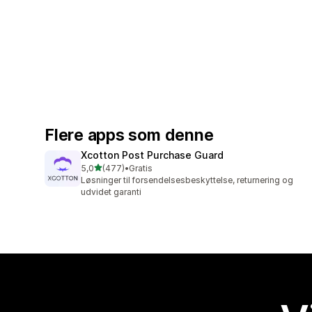
Flere apps som denne
Xcotton Post Purchase Guard
ud af 5 stjerner
5,0
(477)
•
Gratis
477 anmeldelser i alt
Løsninger til forsendelsesbeskyttelse, returnering og
udvidet garanti