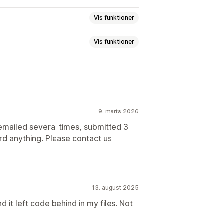
Vis funktioner
Vis funktioner
usioner
Ombytninger
Erstatninger
er
 pakker
Beskadigede pakker
bytninger
ingsportal
Tilpassede politikker
9. marts 2026
eturneringssporing
asset widget
 emailed several times, submitted 3
Refusionshåndtering
Analyser
ard anything. Please contact us
lamationer
g
13. august 2025
 it left code behind in my files. Not