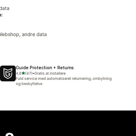
data
e:
 Webshop, andre data
Guide Protection + Returns
ud af 5 stjerner
4,6
(47)
•
Gratis at installere
47 anmeldelser i alt
Fuld service med automatiseret returnering, ombytning
og beskyttelse