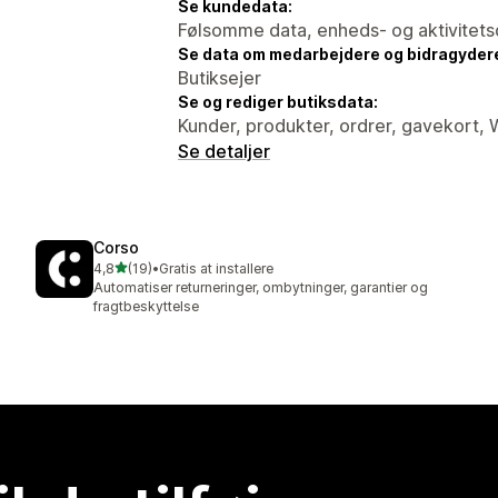
Se kundedata:
Følsomme data, enheds- og aktivitets
Se data om medarbejdere og bidragyder
Butiksejer
Se og rediger butiksdata:
Kunder, produkter, ordrer, gavekort,
Se detaljer
Corso
ud af 5 stjerner
4,8
(19)
•
Gratis at installere
19 anmeldelser i alt
Automatiser returneringer, ombytninger, garantier og
fragtbeskyttelse