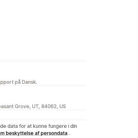
upport på Dansk.
easant Grove, UT, 84062, US
e data for at kunne fungere i din
 om beskyttelse af persondata
.