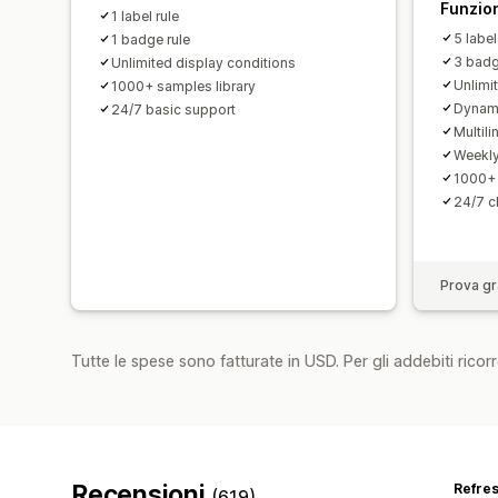
Funzion
1 label rule
5 label
1 badge rule
3 badg
Unlimited display conditions
Unlimi
1000+ samples library
Dynami
24/7 basic support
Multil
Weekly
1000+ 
24/7 c
Prova gra
Tutte le spese sono fatturate in USD. Per gli addebiti ricorre
Recensioni
Refre
(619)