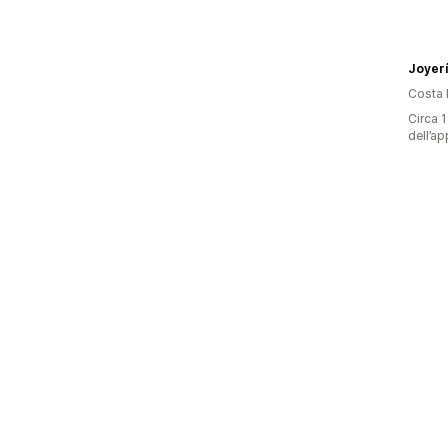
Joyerí
Costa 
Circa 1
dell’ap