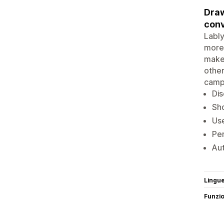
Draw
conv
Lably
more 
make 
other
campa
Dis
Sho
Use
Per
Aut
Lingu
Funzi