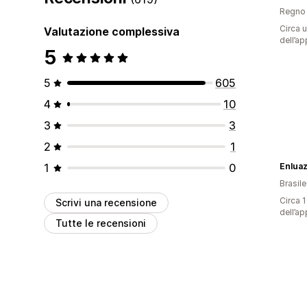
Regno 
Circa u
Valutazione complessiva
dell’ap
5
5
605
4
10
3
3
2
1
1
0
Brasile
Circa 1
Scrivi una recensione
dell’ap
Tutte le recensioni