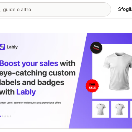
Sfogli
ria immagini in evidenza