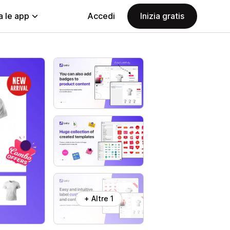
a le app
Accedi
Inizia gratis
+ Altre 1