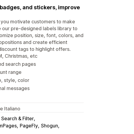
 badges, and stickers, improve
lp you motivate customers to make
our pre-designed labels library to
omize position, size, font, colors, and
opositions and create efficient
scount tags to highlight offers.
M, Christmas, etc
and search pages
ount range
, style, color
onal messages
 Italiano
 Search & Filter
mPages
PageFly
Shogun