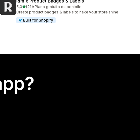
Rimix Product Badges & Labels
stelle su 5
5,0
(21)
•
Piano gratuito disponibile
21 recensioni totali
Create product badges & labels to nake your store shine
Built for Shopify
app?