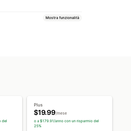
Mostra funzionalità
otto
Banner di vendita
Affidabilità
to personalizzato
Font
Stile
o di file
ammazione
el carrello
Pagine di collezione
 prodotti
Pagina di ricerca
Plus
$19.99
/mese
 del
o a $179.91/anno con un risparmio del
25%