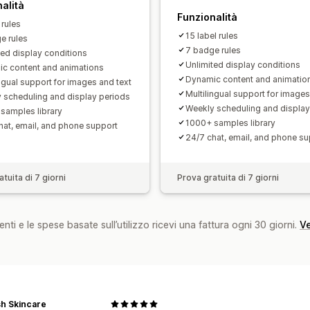
alità
Funzionalità
 rules
15 label rules
e rules
7 badge rules
ted display conditions
Unlimited display conditions
c content and animations
Dynamic content and animatio
ingual support for images and text
Multilingual support for images
 scheduling and display periods
Weekly scheduling and display
samples library
1000+ samples library
hat, email, and phone support
24/7 chat, email, and phone su
tuita di 7 giorni
Prova gratuita di 7 giorni
nti e le spese basate sull’utilizzo ricevi una fattura ogni 30 giorni.
Ve
sh Skincare