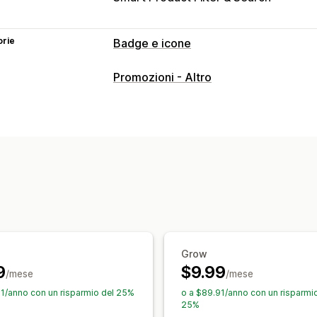
orie
Badge e icone
Tipi di icone
Promozioni - Altro
Personalizzate
Funzionalità del prod
Personalizzazione
Animazioni
Sfondi
Bordi
Colori
Tes
Dimensioni
Suggerimenti
Caricament
Adattivo per dispositivi mobili
Progr
Posizione delle icone
Posizionamento automatico
Pagina d
Homepage
Landing page
Pagine dei
Grow
9
$9.99
/mese
/mese
91/anno con un risparmio del 25%
o a $89.91/anno con un risparmio
25%