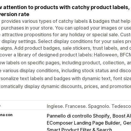
 attention to products with catchy product labels,
ersion rate
 provides various types of catchy labels & badges that he
purchases in your store. You can upload your images or use 
attractive propositions for any holiday or special sale. Cust
 display settings. Select display conditions for your sales pr
igns. Add product badges, sale stickers, trust labels, and di
cover a library of designed product labels: Halloween, BFC
w labels on specific pages, including product, collection, 
 various display conditions, including stock status and disc
sonalize text labels and badges with dynamic text, font size
omatically display dynamic discounts, prices, and promoti
e
Inglese. Francese. Spagnolo. Tedescoe
ona con
Pannello di controllo Shopify
Boost AI
EComposer Landing Page Builder
Ge
Smart Product Filter & Search