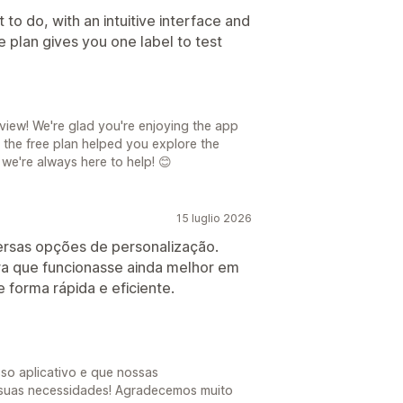
to do, with an intuitive interface and
e plan gives you one label to test
iew! We're glad you're enjoying the app
ar the free plan helped you explore the
 we're always here to help! 😊
15 luglio 2026
iversas opções de personalização.
a que funcionasse ainda melhor em
 forma rápida e eficiente.
o aplicativo e que nossas
 suas necessidades! Agradecemos muito