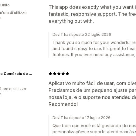
Unito
This app does exactly what you want it 
n'ora di utilizzo
fantastic, responsive support. The fre
p
everything out with.
DevIT ha risposto 22 luglio 2026
Thank you so much for your wonderful rev
and found it easy to use. It's great to he
features. If you ever need any assistance,
Enluaze Comércio de Acessórios Ltda
Aplicativo muito fácil de usar, com d
1 ore di utilizzo
Precisamos de um pequeno ajuste par
p
nossa loja, e o suporte nos atendeu de
Recomendo!
DevIT ha risposto 17 luglio 2026
Que bom que você está gostando do noss
personalizações e suporte atenderam às