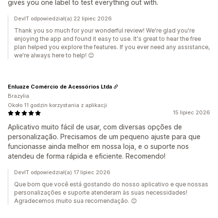
gives you one label to test everything out with.
DevIT odpowiedział(a) 22 lipiec 2026
Thank you so much for your wonderful review! We're glad you're
enjoying the app and found it easy to use. It's great to hear the free
plan helped you explore the features. If you ever need any assistance,
we're always here to help! 😊
Enluaze Comércio de Acessórios Ltda
Brazylia
Około 11 godzin korzystania z aplikacji
15 lipiec 2026
Aplicativo muito fácil de usar, com diversas opções de
personalização. Precisamos de um pequeno ajuste para que
funcionasse ainda melhor em nossa loja, e o suporte nos
atendeu de forma rápida e eficiente. Recomendo!
DevIT odpowiedział(a) 17 lipiec 2026
Que bom que você está gostando do nosso aplicativo e que nossas
personalizações e suporte atenderam às suas necessidades!
Agradecemos muito sua recomendação. 😊