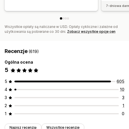
7-dniowa dar
Wszystkie opłaty są naliczane w USD. Opłaty cykliczne i zależne od
użytkowania są pobierane co 30 dni.
Zobacz wszystkie opcje cen
Recenzje
(619)
Ogólna ocena
5
5
605
4
10
3
3
2
1
1
0
Napisz recenzję
Wszystkie recenzje