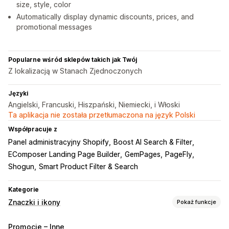
size, style, color
Automatically display dynamic discounts, prices, and
promotional messages
Popularne wśród sklepów takich jak Twój
Z lokalizacją w Stanach Zjednoczonych
Języki
Angielski, Francuski, Hiszpański, Niemiecki, i Włoski
Ta aplikacja nie została przetłumaczona na język Polski
Współpracuje z
Panel administracyjny Shopify
Boost AI Search & Filter
EComposer Landing Page Builder
GemPages
PageFly
Shogun
Smart Product Filter & Search
Kategorie
Znaczki i ikony
Pokaż funkcje
Typy ikon
Promocje – Inne