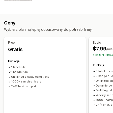
Niestandardowe
Funkcje produktu
Banery sprzedaży
Zaufanie
Dostosowanie
Ceny
Animacje
Tła
Obramowanie
Kolory
Wybierz plan najlepiej dopasowany do potrzeb firmy.
Niestandardowy tekst
Czcionki
Styl
Rozmiar
Dymki podpowiedzi
Przesyłanie pliku
Free
Basic
Responsywność na urządzeniach mobilnych
Planowanie
$7.99
Gratis
/mie
albo $71.91/ro
Pozycja ikony
Funkcje
Pozycja automatyczna
Strona koszyka
Strona kolekcji
Funkcje
1 label rule
Strona główna
Strony docelowe
Strony produktu
5 label rules
1 badge rule
Strona wyszukiwania
3 badge rul
Unlimited display conditions
Unlimited di
1000+ samples library
Dynamic con
24/7 basic support
Multilingual
Weekly sche
1000+ sampl
24/7 chat, e