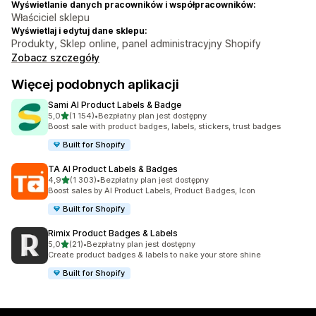
Wyświetlanie danych pracowników i współpracowników:
Właściciel sklepu
Wyświetlaj i edytuj dane sklepu:
Produkty, Sklep online, panel administracyjny Shopify
Zobacz szczegóły
Więcej podobnych aplikacji
Sami AI Product Labels & Badge
na 5 gwiazdek
5,0
(1 154)
•
Bezpłatny plan jest dostępny
Łączna liczba recenzji: 1154
Boost sale with product badges, labels, stickers, trust badges
Built for Shopify
TA AI Product Labels & Badges
na 5 gwiazdek
4,9
(1 303)
•
Bezpłatny plan jest dostępny
Łączna liczba recenzji: 1303
Boost sales by AI Product Labels, Product Badges, Icon
Built for Shopify
Rimix Product Badges & Labels
na 5 gwiazdek
5,0
(21)
•
Bezpłatny plan jest dostępny
Łączna liczba recenzji: 21
Create product badges & labels to nake your store shine
Built for Shopify