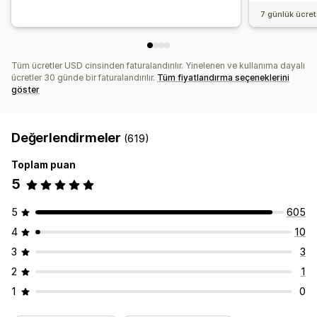
7 günlük ücre
Tüm ücretler USD cinsinden faturalandırılır. Yinelenen ve kullanıma dayalı
ücretler 30 günde bir faturalandırılır.
Tüm fiyatlandırma seçeneklerini
göster
Değerlendirmeler
(619)
Toplam puan
5
5
605
4
10
3
3
2
1
1
0