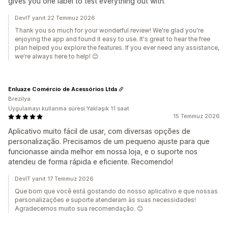
gives you one label to test everything out with.
DevIT yanıt 22 Temmuz 2026
Thank you so much for your wonderful review! We're glad you're
enjoying the app and found it easy to use. It's great to hear the free
plan helped you explore the features. If you ever need any assistance,
we're always here to help! 😊
Enluaze Comércio de Acessórios Ltda
Brezilya
Uygulamayı kullanma süresi:Yaklaşık 11 saat
15 Temmuz 2026
Aplicativo muito fácil de usar, com diversas opções de
personalização. Precisamos de um pequeno ajuste para que
funcionasse ainda melhor em nossa loja, e o suporte nos
atendeu de forma rápida e eficiente. Recomendo!
DevIT yanıt 17 Temmuz 2026
Que bom que você está gostando do nosso aplicativo e que nossas
personalizações e suporte atenderam às suas necessidades!
Agradecemos muito sua recomendação. 😊