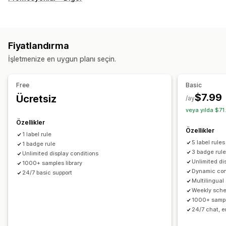
Özel
Ürün özellikleri
Satış bannerları
Güven
Özelleştirme
Animasyonlar
Arka planlar
Kenarlıklar
Renkler
Özel metin
Fiyatlandırma
Yazı tipleri
Stil
Beden
Araç ipuçları
Dosya yükleme
İşletmenize en uygun planı seçin.
Mobil duyarlı
Zamanlama
Free
Basic
Simge konumu
$7.99
Ücretsiz
/ay
Otomatik konum
Sepet sayfası
Koleksiyon sayfaları
veya yılda $71
Ana sayfa
Açılış sayfaları
Ürün sayfaları
Arama sayfası
Özellikler
Özellikler
1 label rule
5 label rules
1 badge rule
3 badge rul
Unlimited display conditions
Unlimited di
1000+ samples library
Dynamic con
24/7 basic support
Multilingual
Weekly sche
1000+ sampl
24/7 chat, e