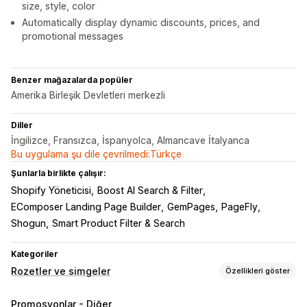
size, style, color
Automatically display dynamic discounts, prices, and
promotional messages
Benzer mağazalarda popüler
Amerika Birleşik Devletleri merkezli
Diller
İngilizce, Fransızca, İspanyolca, Almancave İtalyanca
Bu uygulama şu dile çevrilmedi:Türkçe
Şunlarla birlikte çalışır:
Shopify Yöneticisi
Boost AI Search & Filter
EComposer Landing Page Builder
GemPages
PageFly
Shogun
Smart Product Filter & Search
Kategoriler
Rozetler ve simgeler
Özellikleri göster
Simge türleri
Promosyonlar - Diğer